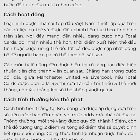
bước để tự tin đưa ra lựa chọn cược.
Cách hoạt động
Loại hình được nhà cái top đầu Việt Nam thiết lập dựa trên
các dữ liệu cụ thể và được điều chỉnh liên tục theo tình hình
trên sân. Nơi đây mang đến nhiều dạng cược như Total
Cards, đội nhận nhiều thẻ hơn, thời điểm xuất hiện thẻ đầu
tiên hoặc cược riêng thẻ đỏ. Tất cả đều được cập nhật đồng
bộ để người tham gia có thể theo dõi sát sao.
Các mức tỷ lệ cũng đều được hiển thị rõ ràng, tạo điều kiện
thuận tiện cho thành viên quan sát. Chẳng hạn trong cuộc
đối đầu giữa Manchester United và Liverpool, nếu Total
Cards được đưa ra là 4,5 thì cửa Tài cần tối thiểu 5 thẻ mới
thắng, còn Xỉu thắng khi số thẻ không vượt quá 4.
Cách tính thưởng kèo thẻ phạt
Cách tính tiền thắng tại Kèo bóng đá được áp dụng dựa trên
số tiền cược ban đầu nhân với mức odds mà nhà cái đưa ra.
Thông thường, mỗi thẻ vàng được quy đổi thành 1 điểm, còn
thẻ đỏ tương ứng 2 điểm và tổng số điểm thẻ sẽ quyết định
kết quả cuối cùng. Công thức tính lợi nhuận được hiểu đơn
giản là tiền thưởng = tiền đặt x hệ số.