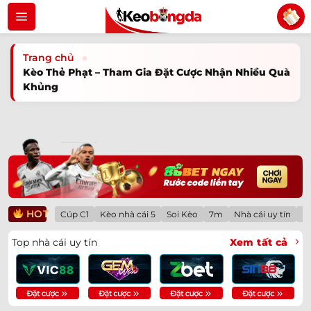
Bỏ
qua
nội
Trang chủ
dung
Kèo Thẻ Phạt – Tham Gia Đặt Cược Nhận Nhiều Quà
Khủng
HOT
Cúp C1
Kèo nhà cái 5
Soi Kèo
7m
Nhà cái uy tín
Lị
Top nhà cái uy tín
Xem tất cả