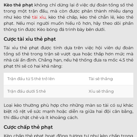
Kèo thẻ phạt
không chỉ dừng lại ở việc dự đoán tổng số thẻ
trong một trận đấu, mà còn được phân thành nhiều dạng
như kèo thẻ
tài xỉu
, kèo thẻ chấp, kèo thẻ chẵn lẻ, kèo thẻ
phạt. Nếu mọi người muốn hiểu rõ hơn, hãy theo dõi phần
thông tin được Kèo bóng đá trình bày bên dưới.
Cược tài xỉu thẻ phạt
Tài xỉu thẻ phạt được tính dựa trên việc hội viên dự đoán
tổng số thẻ trong trận sẽ vượt qua hoặc thấp hơn mức mà
nhà cái ấn định. Chẳng hạn, nếu hệ thống đưa ra mốc 4.5 thẻ
phạt thì sẽ có hai khả năng:
Trận đấu từ 5 thẻ trở lên
Tài sẽ thắng
Trận đấu dưới 5 thẻ
Xỉu sẽ thắng
Loại kèo thường phù hợp cho những màn so tài có sự khác
biệt rõ rệt về sức mạnh hoặc diễn ra giữa hai đội cân bằng,
thi đấu chặt chẽ và ít khoảng cách.
Cược chấp thẻ phạt
Kèo chấp thẻ phạt hoạt động tương tự như kèo chấp trong