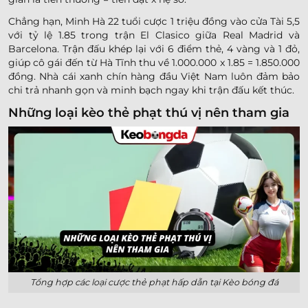
Chẳng hạn, Minh Hà 22 tuổi cược 1 triệu đồng vào cửa Tài 5,5
với tỷ lệ 1.85 trong trận El Clasico giữa Real Madrid và
Barcelona. Trận đấu khép lại với 6 điểm thẻ, 4 vàng và 1 đỏ,
giúp cô gái đến từ Hà Tĩnh thu về 1.000.000 x 1.85 = 1.850.000
đồng. Nhà cái xanh chín hàng đầu Việt Nam luôn đảm bảo
chi trả nhanh gọn và minh bạch ngay khi trận đấu kết thúc.
Những loại kèo thẻ phạt thú vị nên tham gia
Tổng hợp các loại cược thẻ phạt hấp dẫn tại Kèo bóng đá