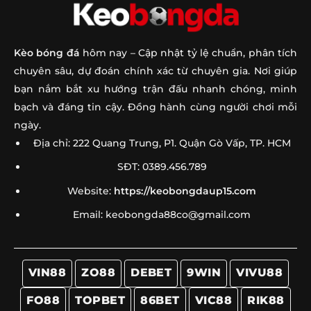
Kèo bóng đá
hôm nay – Cập nhật tỷ lệ chuẩn, phân tích
chuyên sâu, dự đoán chính xác từ chuyên gia. Nơi giúp
bạn nắm bắt xu hướng trận đấu nhanh chóng, minh
bạch và đáng tin cậy. Đồng hành cùng người chơi mỗi
ngày.
Địa chỉ: 222 Quang Trung, P1. Quận Gò Vấp, TP. HCM
SĐT: 0389.456.789
Website:
https://keobongdaup15.com
Email:
keobongda88co@gmail.com
VIN88
ZO88
DEBET
9WIN
VIVU88
FO88
TOPBET
86BET
VIC88
RIK88