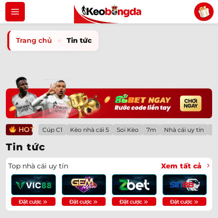
Bỏ
qua
nội
Trang chủ
Tin tức
dung
HOT
Cúp C1
Kèo nhà cái 5
Soi Kèo
7m
Nhà cái uy tín
Lị
Tin tức
Top nhà cái uy tín
Xem tất cả
20/12/2025
Luật Bóng Đá Thế Giới – Giải thích 17
điều luật chính thức từ IFAB