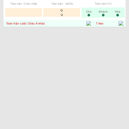
Toàn trận -Cược chấp
Toàn trận- -tài/Xỉu
Toàn trận-1x2
O
Chủ
Khách
Hòa
U
Toàn trận cược Châu Á khác
7
kèo