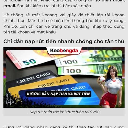
tài khoản và mật khẩu, cung cấp thông tin
số điện thoại,
email.
Sau khi kiểm tra lại thì bấm xác nhận.
Hệ thống sẽ mất khoảng vài giây để thiết lập tài khoản
chính thức. Màn hình sẽ hiện lên thông báo khi xử lý xong.
Khi đó, bạn chỉ cần về trang chủ và đăng nhập theo đúng
tên tài khoản và mật khẩu.
Chỉ dẫn nạp rút tiền nhanh chóng cho tân thủ
Nạp rút thần tốc khi thực hiện tại SV88
Cùng với đăng nhập, đăng ký thì thao tác rút nạp cũng