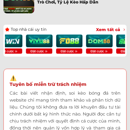
Trò Chơi, Tỷ Lệ Kèo Hấp Dẫn
Top nhà cái uy tín
Xem tất cả
Tuyên bố miễn trừ trách nhiệm
Các bài viết nhận định, soi kèo bóng đá trên
website chỉ mang tính tham khảo và phân tích dữ
liệu. Chúng tôi không đưa ra lời khuyên đầu tư tài
chính dưới bất kỳ hình thức nào. Người đọc cần tự
chịu trách nhiệm với quyết định cá cược của mình,
đồng thời nên quản lý vốn hợp lý và tham gia cá