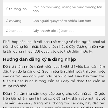
Có hình thỏi vàng, mang về mức thưởng lớn
Ô thưởng lớn
hơn
Ô cá vàng
Cho người quay thêm nhiều lượt hơn
Ô Jackpot
Đẩy nhanh tốc độ Jackpot
Phối hợp các loại ô với nhau sẽ mang về cho người chơi số
tiền thưởng lớn nhất. Mấu chốt nhất ở đây đương nhiên vẫn
là tận dụng nhiều lượt quay vào các thời điểm hợp lý.
Hướng dẫn đăng ký & đăng nhập
Để trở thành một thành viên của SV88 thì việc bạn cần làm
đầu tiên đó là đăng ký. Sau nhiều lần chỉnh sửa thì công việc
này đã trở nên đơn giản hơn bao giờ hết. Bạn hãy tuân thủ
tuần tự các bước hướng dẫn sau đây để thao tác diễn ra
mượt mà nhé.
Đầu tiên, tân thủ cần truy cập trang chủ của nhà cái. Ở góc
trên bên phải màn hình sẽ có ô đăng ký. Bấm vào nút này sẽ
chuyển bạn sang trang khai thông tin. Tại đây, hãy đặt tên