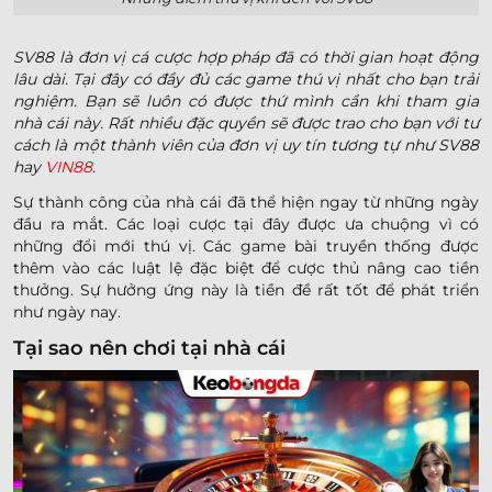
SV88 là đơn vị cá cược hợp pháp đã có thời gian hoạt động
lâu dài. Tại đây có đầy đủ các game thú vị nhất cho bạn trải
nghiệm. Bạn sẽ luôn có được thứ mình cần khi tham gia
nhà cái này. Rất nhiều đặc quyền sẽ được trao cho bạn với tư
cách là một thành viên của đơn vị uy tín tương tự như SV88
hay
VIN88
.
Sự thành công của nhà cái đã thể hiện ngay từ những ngày
đầu ra mắt. Các loại cược tại đây được ưa chuộng vì có
những đổi mới thú vị. Các game bài truyền thống được
thêm vào các luật lệ đặc biệt để cược thủ nâng cao tiền
thưởng. Sự hưởng ứng này là tiền đề rất tốt để phát triển
như ngày nay.
Tại sao nên chơi tại nhà cái