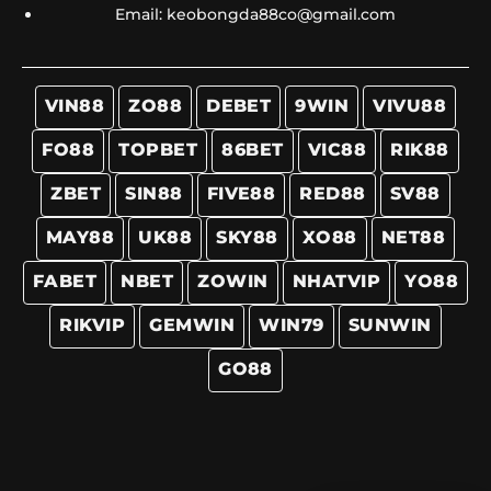
Email:
keobongda88co@gmail.com
VIN88
ZO88
DEBET
9WIN
VIVU88
FO88
TOPBET
86BET
VIC88
RIK88
ZBET
SIN88
FIVE88
RED88
SV88
MAY88
UK88
SKY88
XO88
NET88
FABET
NBET
ZOWIN
NHATVIP
YO88
RIKVIP
GEMWIN
WIN79
SUNWIN
GO88