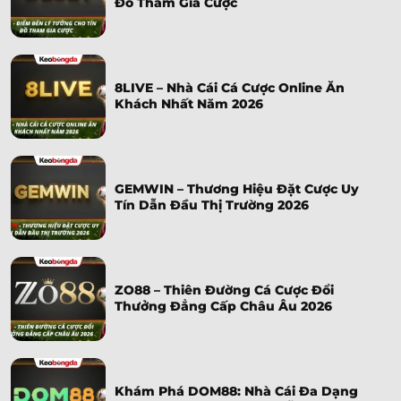
Đồ Tham Gia Cược
8LIVE – Nhà Cái Cá Cược Online Ăn
Khách Nhất Năm 2026
GEMWIN – Thương Hiệu Đặt Cược Uy
Tín Dẫn Đầu Thị Trường 2026
ZO88 – Thiên Đường Cá Cược Đổi
Thưởng Đẳng Cấp Châu Âu 2026
Khám Phá DOM88: Nhà Cái Đa Dạng