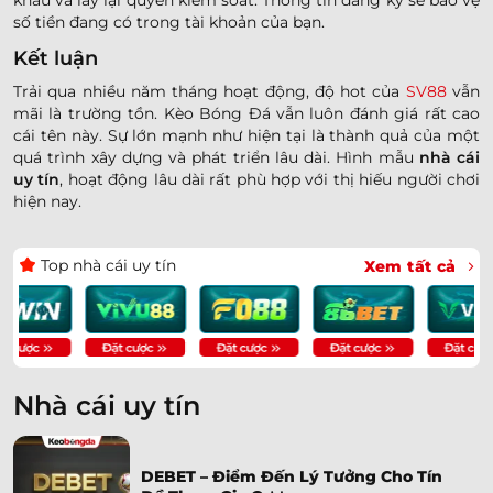
khẩu và lấy lại quyền kiểm soát. Thông tin đăng ký sẽ bảo vệ
số tiền đang có trong tài khoản của bạn.
Kết luận
Trải qua nhiều năm tháng hoạt động, độ hot của
SV88
vẫn
mãi là trường tồn. Kèo Bóng Đá vẫn luôn đánh giá rất cao
cái tên này. Sự lớn mạnh như hiện tại là thành quả của một
quá trình xây dựng và phát triển lâu dài. Hình mẫu
nhà cái
uy tín
, hoạt động lâu dài rất phù hợp với thị hiếu người chơi
hiện nay.
Top nhà cái uy tín
Xem tất cả
Nhà cái uy tín
DEBET – Điểm Đến Lý Tưởng Cho Tín