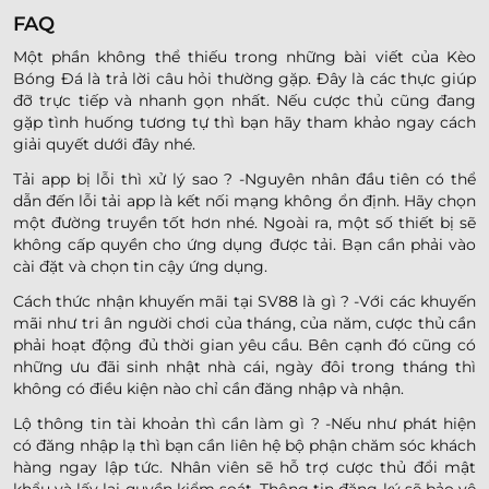
FAQ
Một phần không thể thiếu trong những bài viết của Kèo
Bóng Đá là trả lời câu hỏi thường gặp. Đây là các thực giúp
đỡ trực tiếp và nhanh gọn nhất. Nếu cược thủ cũng đang
gặp tình huống tương tự thì bạn hãy tham khảo ngay cách
giải quyết dưới đây nhé.
Tải app bị lỗi thì xử lý sao ? -Nguyên nhân đầu tiên có thể
dẫn đến lỗi tải app là kết nối mạng không ổn định. Hãy chọn
một đường truyền tốt hơn nhé. Ngoài ra, một số thiết bị sẽ
không cấp quyền cho ứng dụng được tải. Bạn cần phải vào
cài đặt và chọn tin cậy ứng dụng.
Cách thức nhận khuyến mãi tại SV88 là gì ? -Với các khuyến
mãi như tri ân người chơi của tháng, của năm, cược thủ cần
phải hoạt động đủ thời gian yêu cầu. Bên cạnh đó cũng có
những ưu đãi sinh nhật nhà cái, ngày đôi trong tháng thì
không có điều kiện nào chỉ cần đăng nhập và nhận.
Lộ thông tin tài khoản thì cần làm gì ? -Nếu như phát hiện
có đăng nhập lạ thì bạn cần liên hệ bộ phận chăm sóc khách
hàng ngay lập tức. Nhân viên sẽ hỗ trợ cược thủ đổi mật