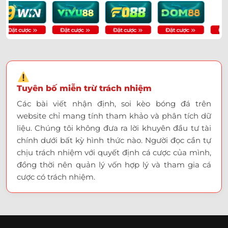
Tuyên bố miễn trừ trách nhiệm
Các bài viết nhận định, soi kèo bóng đá trên
website chỉ mang tính tham khảo và phân tích dữ
liệu. Chúng tôi không đưa ra lời khuyên đầu tư tài
chính dưới bất kỳ hình thức nào. Người đọc cần tự
chịu trách nhiệm với quyết định cá cược của mình,
đồng thời nên quản lý vốn hợp lý và tham gia cá
cược có trách nhiệm.