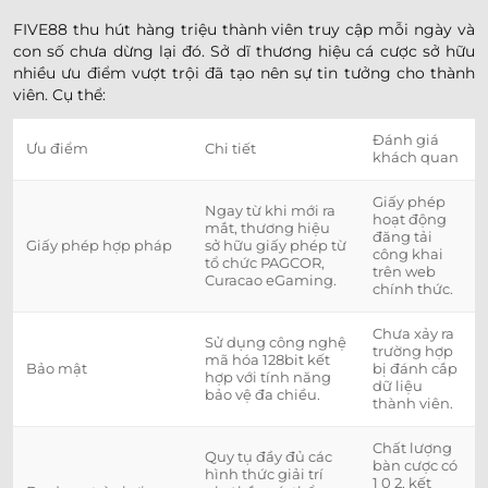
FIVE88 thu hút hàng triệu thành viên truy cập mỗi ngày và
con số chưa dừng lại đó. Sở dĩ thương hiệu cá cược sở hữu
nhiều ưu điểm vượt trội đã tạo nên sự tin tưởng cho thành
viên. Cụ thể:
Đánh giá
Ưu điểm
Chi tiết
khách quan
Giấy phép
Ngay từ khi mới ra
hoạt động
mắt, thương hiệu
đăng tải
Giấy phép hợp pháp
sở hữu giấy phép từ
công khai
tổ chức PAGCOR,
trên web
Curacao eGaming.
chính thức.
Chưa xảy ra
Sử dụng công nghệ
trường hợp
mã hóa 128bit kết
Bảo mật
bị đánh cắp
hợp với tính năng
dữ liệu
bảo vệ đa chiều.
thành viên.
Chất lượng
Quy tụ đầy đủ các
bàn cược có
hình thức giải trí
1 0 2, kết