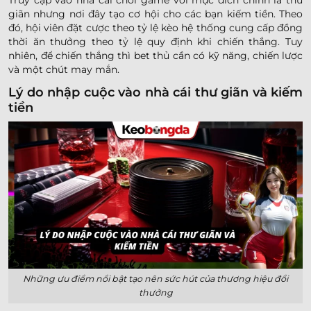
giãn nhưng nơi đây tạo cơ hội cho các bạn kiếm tiền. Theo
đó, hội viên đặt cược theo tỷ lệ kèo hệ thống cung cấp đồng
thời ăn thưởng theo tỷ lệ quy định khi chiến thắng. Tuy
nhiên, để chiến thắng thì bet thủ cần có kỹ năng, chiến lược
và một chút may mắn.
Lý do nhập cuộc vào nhà cái thư giãn và kiếm
tiền
Những ưu điểm nổi bật tạo nên sức hút của thương hiệu đổi
thưởng