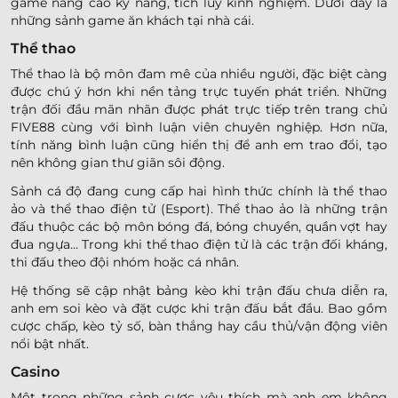
game nâng cao kỹ năng, tích lũy kinh nghiệm. Dưới đây là
những sảnh game ăn khách tại nhà cái.
Thể thao
Thể thao là bộ môn đam mê của nhiều người, đặc biệt càng
được chú ý hơn khi nền tảng trực tuyến phát triển. Những
trận đối đầu mãn nhãn được phát trực tiếp trên trang chủ
FIVE88 cùng với bình luận viên chuyên nghiệp. Hơn nữa,
tính năng bình luận cũng hiển thị để anh em trao đổi, tạo
nên không gian thư giãn sôi động.
Sảnh cá độ đang cung cấp hai hình thức chính là thể thao
ảo và thể thao điện tử (Esport). Thể thao ảo là những trận
đấu thuộc các bộ môn bóng đá, bóng chuyền, quần vợt hay
đua ngựa… Trong khi thể thao điện tử là các trận đối kháng,
thi đấu theo đội nhóm hoặc cá nhân.
Hệ thống sẽ cập nhật bảng kèo khi trận đấu chưa diễn ra,
anh em soi kèo và đặt cược khi trận đấu bắt đầu. Bao gồm
cược chấp, kèo tỷ số, bàn thắng hay cầu thủ/vận động viên
nổi bật nhất.
Casino
Một trong những sảnh cược yêu thích mà anh em không