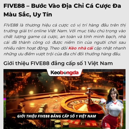
FIVE88 – Bước Vào Địa Chỉ Cá Cược Đa
Màu Sắc, Uy Tín
FIVE88 là thương hiệu cá cược có vị trí hàng đầu trên thị
trường giải trí online Việt Nam. Với mục tiêu chú trọng vào
chất lượng game cá cược, an toàn và tính minh bạch, nhà
cái đã thành công có được niềm tin của người chơi sau
nhiều năm hoạt động. Theo dõi
Kèo nhà cái
cập nhật nhanh
những ưu điểm vượt trội của địa chỉ đổi thưởng hàng đầu.
Giới thiệu FIVE88 đẳng cấp số 1 Việt Nam