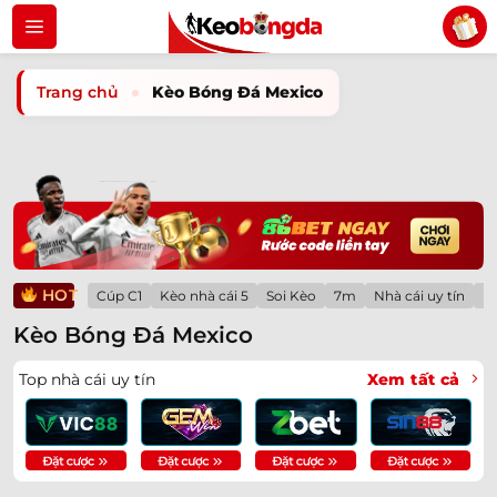
Bỏ
qua
nội
Trang chủ
Kèo Bóng Đá Mexico
dung
HOT
Cúp C1
Kèo nhà cái 5
Soi Kèo
7m
Nhà cái uy tín
Lị
Kèo Bóng Đá Mexico
Top nhà cái uy tín
Xem tất cả