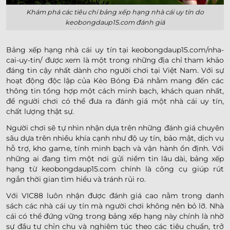
Khám phá các tiêu chí bảng xếp hạng nhà cái uy tín do
keobongdaup15.com đánh giá
Bảng xếp hạng nhà cái uy tín tại keobongdaup15.com/nha-
cai-uy-tin/ được xem là một trong những địa chỉ tham khảo
đáng tin cậy nhất dành cho người chơi tại Việt Nam. Với sự
hoạt động độc lập của Kèo Bóng Đá nhằm mang đến các
thông tin tổng hợp một cách minh bạch, khách quan nhất,
để người chơi có thể đưa ra đánh giá một nhà cái uy tín,
chất lượng thật sự.
Người chơi sẽ tự nhìn nhận dựa trên những đánh giá chuyên
sâu dựa trên nhiều khía cạnh như độ uy tín, bảo mật, dịch vụ
hỗ trợ, kho game, tính minh bạch và vận hành ổn định. Với
những ai đang tìm một nơi gửi niềm tin lâu dài, bảng xếp
hạng từ keobongdaup15.com chính là công cụ giúp rút
ngắn thời gian tìm hiểu và tránh rủi ro.
Với VIC88 luôn nhận được đánh giá cao nằm trong danh
sách các nhà cái uy tín mà người chơi không nên bỏ lỡ. Nhà
cái có thể đứng vững trong bảng xếp hạng này chính là nhờ
sự đầu tư chỉn chu và nghiêm túc theo các tiêu chuẩn, trở