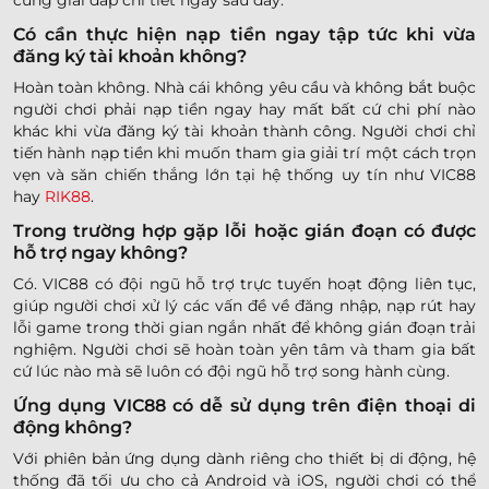
Có cần thực hiện nạp tiền ngay tập tức khi vừa
đăng ký tài khoản không?
Hoàn toàn không. Nhà cái không yêu cầu và không bắt buộc
người chơi phải nạp tiền ngay hay mất bất cứ chi phí nào
khác khi vừa đăng ký tài khoản thành công. Người chơi chỉ
tiến hành nạp tiền khi muốn tham gia giải trí một cách trọn
vẹn và săn chiến thắng lớn tại hệ thống uy tín như VIC88
hay
RIK88
.
Trong trường hợp gặp lỗi hoặc gián đoạn có được
hỗ trợ ngay không?
Có. VIC88 có đội ngũ hỗ trợ trực tuyến hoạt động liên tục,
giúp người chơi xử lý các vấn đề về đăng nhập, nạp rút hay
lỗi game trong thời gian ngắn nhất để không gián đoạn trải
nghiệm. Người chơi sẽ hoàn toàn yên tâm và tham gia bất
cứ lúc nào mà sẽ luôn có đội ngũ hỗ trợ song hành cùng.
Ứng dụng VIC88 có dễ sử dụng trên điện thoại di
động không?
Với phiên bản ứng dụng dành riêng cho thiết bị di động, hệ
thống đã tối ưu cho cả Android và iOS, người chơi có thể