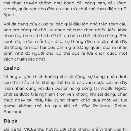
thể thao truyền thống như bóng đá, bóng bàn, cầu lông,
tennis, quần vợt cho đến cả các trò chơi thể thao điện tử E-
Sport.
Với đa dạng cửa cược tại các giải đấu lớn nhỏ trên toàn cầu,
anh em cũng có thể lựa chọn cá cược theo nhiều kiểu khác
nhau tùy theo sở thích để tối ưu hóa cơ hội chiến thắng. Bên
cạnh đó, trước mỗi trận đấu, hệ thống đều có cập nhật đầy
đủ thông tin của hai đội, đánh giá tương quan, đưa ra nhận
định, nhờ đó người chơi có thể đưa ra lựa chọn cược một
cách chuẩn xác nhất.
Casino
Những ai yêu thích không khí sôi động, sự hưng phấn đỉnh
cao thì chắc chắn không thể bõ lỡ các ván cược casino đầy
mãn nhãn cùng với dàn Dealer nóng bỏng tại VIC88. Người
chơi sẽ được trải nghiệm trọn vẹn không khí sôi động, chân
thực ngay tại nhà, hãy cùng tham khảo qua một vài tựa
game không thể bỏ qua khi tới đây: Roulette, Poker,
Baccarat,…
Đá gà
Đá gà tại VIC88 thu hút người chơi không chỉ vì tính giải trí