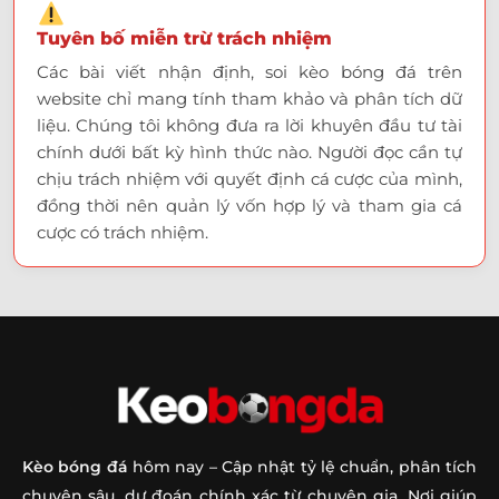
Tuyên bố miễn trừ trách nhiệm
Các bài viết nhận định, soi kèo bóng đá trên
website chỉ mang tính tham khảo và phân tích dữ
liệu. Chúng tôi không đưa ra lời khuyên đầu tư tài
chính dưới bất kỳ hình thức nào. Người đọc cần tự
chịu trách nhiệm với quyết định cá cược của mình,
đồng thời nên quản lý vốn hợp lý và tham gia cá
cược có trách nhiệm.
Kèo bóng đá
hôm nay – Cập nhật tỷ lệ chuẩn, phân tích
chuyên sâu, dự đoán chính xác từ chuyên gia. Nơi giúp