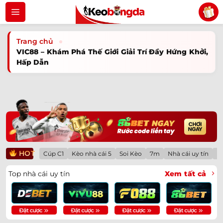
Bỏ
qua
nội
Trang chủ
dung
VIC88 – Khám Phá Thế Giới Giải Trí Đầy Hứng Khởi,
Hấp Dẫn
HOT
Cúp C1
Kèo nhà cái 5
Soi Kèo
7m
Nhà cái uy tín
Lị
Top nhà cái uy tín
Xem tất cả