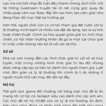
cao mà còn bởi nhịp độ trận đấu nhanh chóng, kịch tính. Với
hệ thống livestream truyền tải rõ nét cùng góc quay đa
chiều giúp cảm xúc được đẩy lên cao hơn, tạo cảm giác như
đang theo dõi trực tiếp tại trường gà.
Hơn thế, người chơi còn có cơ hội tham gia đặt cược với tỷ
lệ thưởng minh bạch và nhiều cửa đặt đa dạng, tạo ra sự linh
hoạt chiến thuật. Chính sự hòa quyện giữa giải trí, tính thực
chiến, cơ hội nhận thưởng khiến đá gà là một lựa chọn giải
trí chắc chắn không nên bỏ lỡ với các kê thủ.
Xổ số
Nhà cái còn mang đến các hình thức giải trí với xổ số trực
tuyến, một trong những hình thức giải trí lâu đời nhưng
được nâng cấp tạo sự tiện lợi dành cho người tham gia. Luật
chơi đơn giản và tỷ lệ thưởng lớn chính là lí do không ít
người muốn thử vận may đổi đời tại đây.
Nổ hũ
Thế giới slot game đổi thưởng với hàng loạt chủ đề bí ẩn
mang tới cơ hội nổ Jackpot siêu cao dành cho các anh em.
Các chủ đề nổ hũ VIC88 còn có tỷ lệ trả thưởng ổn định,
hiệu ứng sống động và nhiều tính năng đặc biệt như vòng