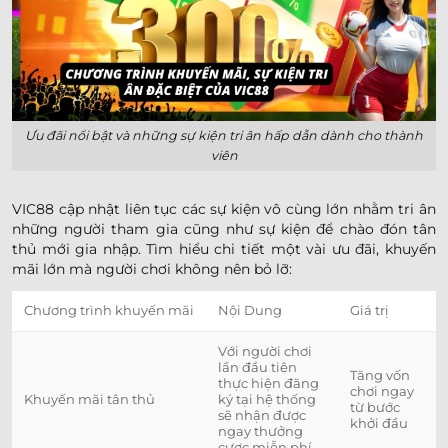
Ưu đãi nổi bật và những sự kiện tri ân hấp dẫn dành cho thành
viên
VIC88 cập nhật liên tục các sự kiện vô cùng lớn nhằm tri ân
những người tham gia cũng như sự kiện để chào đón tân
thủ mới gia nhập. Tìm hiểu chi tiết một vài ưu đãi, khuyến
mãi lớn mà người chơi không nên bỏ lỡ:
Chương trình khuyến mãi
Nội Dung
Giá trị
Với người chơi
lần đầu tiên
Tăng vốn
thực hiện đăng
chơi ngay
Khuyến mãi tân thủ
ký tại hệ thống
từ bước
sẽ nhận được
khởi đầu
ngay thưởng
cược miễn phí