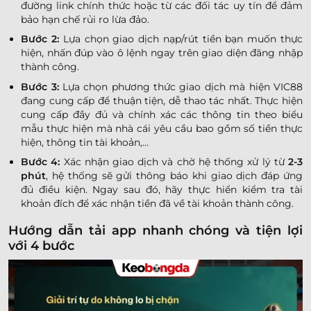
đường link chính thức hoặc từ các đối tác uy tín để đảm
bảo hạn chế rủi ro lừa đảo.
Bước 2:
Lựa chọn giao dịch nạp/rút tiền bạn muốn thực
hiện, nhấn đúp vào ô lệnh ngay trên giao diện đăng nhập
thành công.
Bước 3:
Lựa chọn phương thức giao dịch mà hiện VIC88
đang cung cấp để thuận tiện, dễ thao tác nhất. Thực hiện
cung cấp đầy đủ và chính xác các thông tin theo biểu
mẫu thực hiện mà nhà cái yêu cầu bao gồm số tiền thực
hiện, thông tin tài khoản,…
Bước 4:
Xác nhận giao dịch và chờ hệ thống xử lý từ
2-3
phút
, hệ thống sẽ gửi thông báo khi giao dịch đáp ứng
đủ điều kiện. Ngay sau đó, hãy thực hiển kiểm tra tài
khoản đích để xác nhận tiền đã về tài khoản thành công.
Hướng dẫn tải app nhanh chóng và tiện lợi
với 4 bước