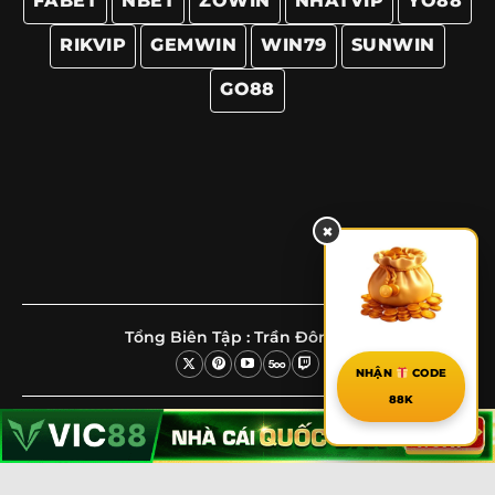
FABET
NBET
ZOWIN
NHATVIP
YO88
RIKVIP
GEMWIN
WIN79
SUNWIN
GO88
×
Tổng Biên Tập :
Trần Đông Hải
NHẬN
CODE
88K
Copyright © 2026
Kèo Bóng Đá 88
keobongdaup15.com
- Trang cập nhật kèo bóng
đá