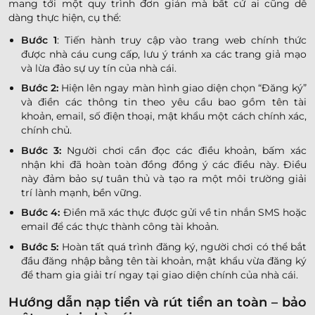
mang tới một quy trình đơn giản mà bất cứ ai cũng dễ
dàng thực hiện, cụ thể:
Bước 1
: Tiến hành truy cập vào trang web chính thức
được nhà cáu cung cấp, lưu ý tránh xa các trang giả mạo
và lừa đảo sự uy tín của nhà cái.
Bước 2:
Hiện lên ngay màn hình giao diện chọn “Đăng ký”
và điền các thông tin theo yêu cầu bao gồm tên tài
khoản, email, số điện thoại, mật khẩu một cách chính xác,
chính chủ.
Bước 3:
Người chơi cần đọc các điều khoản, bấm xác
nhận khi đã hoàn toàn đồng đồng ý các điều này. Điều
này đảm bảo sự tuân thủ và tạo ra một môi trường giải
trí lành mạnh, bền vững.
Bước 4:
Điền mã xác thực được gửi về tin nhắn SMS hoặc
email để các thực thành công tài khoản.
Bước 5:
Hoàn tất quá trình đăng ký, người chơi có thể bắt
đầu đăng nhập bằng tên tài khoản, mật khẩu vừa đăng ký
để tham gia giải trí ngay tại giao diện chính của nhà cái.
Hướng dẫn nạp tiền và rút tiền an toàn – bảo