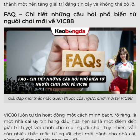
thành một nền tảng giải trí đáng tin cậy và không thể bỏ lỡ.
FAQ – Chi tiết những câu hỏi phổ biến từ
người chơi mới về VIC88
Giải đáp mọi thắc mắc quen thuộc của người chơi mới tại VIC88
VIC88 luôn tự tin hoạt động một cách minh bạch, rõ ràng, là
một nhà cái uy tín hàng đầu hứa hẹn sẽ là một điểm đến
giải trí tuyệt vời dành cho mọi người chơi. Tuy nhiên, vẫn
còn nhiều thắc mắc từ người chơi mới dành cho nhà cái,
cùng giải đáp chi tiết ngay sau đây.