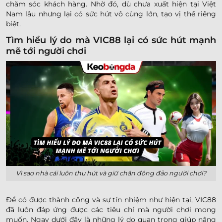
chăm sóc khách hàng. Nhờ đó, dù chưa xuất hiện tại Việt
Nam lâu nhưng lại có sức hút vô cùng lớn, tạo vị thế riêng
biệt.
Tìm hiểu lý do mà VIC88 lại có sức hút mạnh
mẽ tới người chơi
Vì sao nhà cái luôn thu hút và giữ chân đông đảo người chơi?
Để có được thành công và sự tín nhiệm như hiện tại, VIC88
đã luôn đáp ứng được các tiêu chí mà người chơi mong
muốn. Ngay dưới đây là những lý do quan trọng giúp nâng