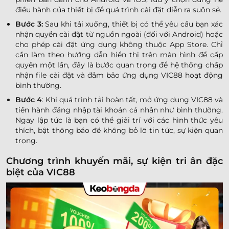
điều hành của thiết bị để quá trình cài đặt diễn ra suôn sẻ.
Bước 3:
Sau khi tải xuống, thiết bị có thể yêu cầu bạn xác
nhận quyền cài đặt từ nguồn ngoài (đối với Android) hoặc
cho phép cài đặt ứng dụng không thuộc App Store. Chỉ
cần làm theo hướng dẫn hiển thị trên màn hình để cấp
quyền một lần, đây là bước quan trọng để hệ thống chấp
nhận file cài đặt và đảm bảo ứng dụng VIC88 hoạt động
bình thường.
Bước 4
: Khi quá trình tải hoàn tất, mở ứng dụng VIC88 và
tiến hành đăng nhập tài khoản cá nhân như bình thường.
Ngay lập tức là bạn có thể giải trí với các hình thức yêu
thích, bật thông báo để không bỏ lỡ tin tức, sự kiện quan
trọng.
Chương trình khuyến mãi, sự kiện tri ân đặc
biệt của VIC88