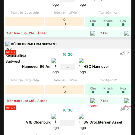
ngày.
Địa chỉ: 222 Quang Trung, P1. Quận Gò Vấp, TP. HCM
Toàn trận -Cược chấp
Toàn trận- -tài/Xỉu
Toàn trận-1x2
SĐT: 0389.456.789
O
Chủ
Khách
Hòa
U
Website:
https://keobongdaup15.com
Toàn trận cược Châu Á khác
7
kèo
Email:
keobongda88co@gmail.com
ĐỨC REGIONALLIGA SUDWEST
Live
-
5
2
16:30
VIN88
ZO88
DEBET
9WIN
VIVU88
-
Hannover 96 Am
HSC Hannover
FO88
TOPBET
86BET
VIC88
RIK88
Toàn trận -Cược chấp
Toàn trận- -tài/Xỉu
Toàn trận-1x2
O
ZBET
SIN88
FIVE88
RED88
SV88
Chủ
Khách
Hòa
U
MAY88
UK88
SKY88
XO88
NET88
Toàn trận cược Châu Á khác
7
kèo
Live
-
5
2
16:30
FABET
NBET
ZOWIN
NHATVIP
YO88
-
VfB Oldenburg
SV Drochtersen Assel
RIKVIP
GEMWIN
WIN79
SUNWIN