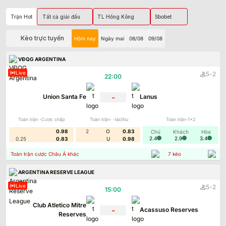
Trận Hot
Tất cả giải đấu
TL Hồng Kông
Sbobet
Kèo trực tuyến
Hôm nay
Ngày mai
08/08
09/08
VĐQG ARGENTINA
Live
-
5
2
22:00
-
Union Santa Fe
Lanus
Toàn trận -Cược chấp
Toàn trận- -tài/Xỉu
Toàn trận-1x2
0.98
2
O
0.83
Chủ
Khách
Hòa
2.4
2.9
3.4
0.25
0.83
U
0.98
Toàn trận cược Châu Á khác
7
kèo
ARGENTINA RESERVE LEAGUE
Live
-
5
2
15:00
Club Atletico Mitre
-
Acassuso Reserves
Reserves