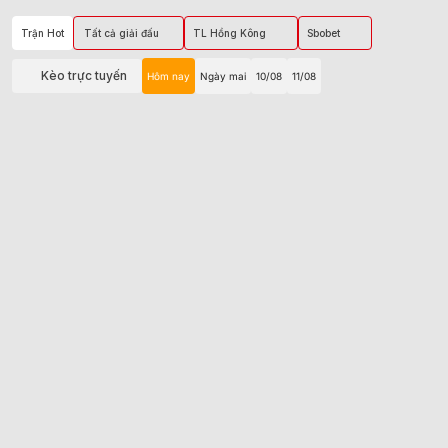
Trận Hot
Tất cả giải đấu
TL Hồng Kông
Sbobet
Kèo trực tuyến
Hôm nay
Ngày mai
10/08
11/08