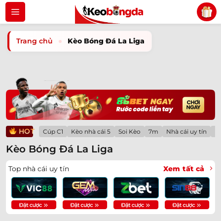
Bỏ
qua
nội
Trang chủ
Kèo Bóng Đá La Liga
dung
HOT
Cúp C1
Kèo nhà cái 5
Soi Kèo
7m
Nhà cái uy tín
Lị
Kèo Bóng Đá La Liga
Top nhà cái uy tín
Xem tất cả