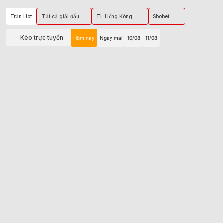
Trận Hot
Tất cả giải đấu
TL Hồng Kông
Sbobet
Kèo trực tuyến
Hôm nay
Ngày mai
10/08
11/08