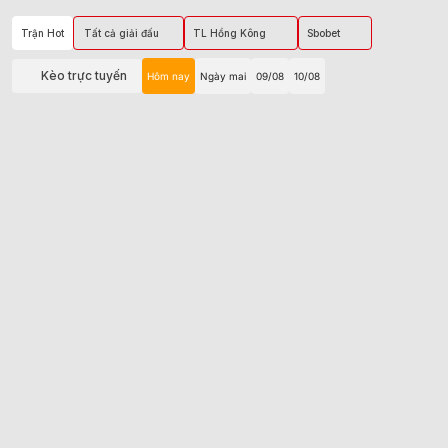
Trận Hot
Tất cả giải đấu
TL Hồng Kông
Sbobet
Kèo trực tuyến
Hôm nay
Ngày mai
09/08
10/08