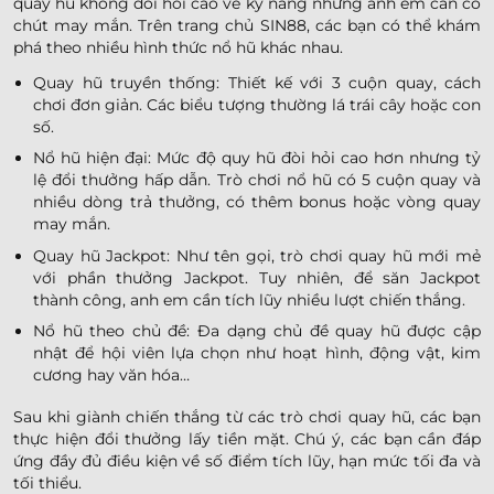
quay hũ không đòi hỏi cao về kỹ năng nhưng anh em cần có
chút may mắn. Trên trang chủ SIN88, các bạn có thể khám
phá theo nhiều hình thức nổ hũ khác nhau.
Quay hũ truyền thống: Thiết kế với 3 cuộn quay, cách
chơi đơn giản. Các biểu tượng thường lá trái cây hoặc con
số.
Nổ hũ hiện đại: Mức độ quy hũ đòi hỏi cao hơn nhưng tỷ
lệ đổi thưởng hấp dẫn. Trò chơi nổ hũ có 5 cuộn quay và
nhiều dòng trả thưởng, có thêm bonus hoặc vòng quay
may mắn.
Quay hũ Jackpot: Như tên gọi, trò chơi quay hũ mới mẻ
với phần thưởng Jackpot. Tuy nhiên, để săn Jackpot
thành công, anh em cần tích lũy nhiều lượt chiến thắng.
Nổ hũ theo chủ đề: Đa dạng chủ đề quay hũ được cập
nhật để hội viên lựa chọn như hoạt hình, động vật, kim
cương hay văn hóa…
Sau khi giành chiến thắng từ các trò chơi quay hũ, các bạn
thực hiện đổi thưởng lấy tiền mặt. Chú ý, các bạn cần đáp
ứng đầy đủ điều kiện về số điểm tích lũy, hạn mức tối đa và
tối thiểu.