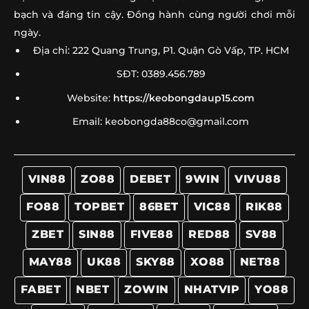
bạch và đáng tin cậy. Đồng hành cùng người chơi mỗi
ngày.
Địa chỉ: 222 Quang Trung, P1. Quận Gò Vấp, TP. HCM
SĐT: 0389.456.789
Website:
https://keobongdaup15.com
Email:
keobongda88co@gmail.com
VIN88
ZO88
DEBET
9WIN
VIVU88
FO88
TOPBET
86BET
VIC88
RIK88
ZBET
SIN88
FIVE88
RED88
SV88
MAY88
UK88
SKY88
XO88
NET88
FABET
NBET
ZOWIN
NHATVIP
YO88