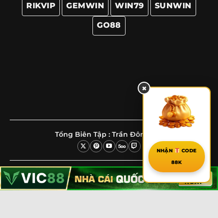
RIKVIP
GEMWIN
WIN79
SUNWIN
GO88
×
Tổng Biên Tập :
Trần Đông Hải
NHẬN
CODE
88K
Copyright © 2026
Kèo Bóng Đá 88
keobongdaup15.com
- Trang cập nhật kèo bóng
đá