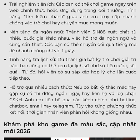
Trải nghiệm tiện ích: Các bạn có thể chơi game ngay trên
web chính thức hoặc ứng dụng trang đổi thưởng. Tính
năng “Tìm kiếm nhanh” giúp anh em truy cập nhanh
chóng vào trò chơi hay chuyên mục mong muốn.
Nền tảng đa ngôn ngữ: Thành viên SIN88 xuất phát từ
nhiều quốc gia khác nhau, việc hỗ trợ đa ngôn ngữ vô
cùng cần thiết. Các bạn có thể chuyển đổi qua tiếng mẹ
đẻ nhanh chóng chỉ với 1 giây.
Tính năng tra lịch sử: Dù tham gia bất kỳ trò chơi giải trí
nào, bạn cũng có thể xem lại lịch sử như số tiền cược, kết
quả… Từ đó, hội viên có sự sắp xếp hợp lý cho lần cược
tiếp theo.
Hỗ trợ qua nhiều cách thức: Nếu có bất kỳ thắc mắc hay
gặp sự cố thì đừng ngần ngại, hãy liên hệ với bộ phận
CSKH. Anh em liên hệ qua các kênh chính như hotline,
chatbox, email hay telegram. Tùy vào từng phương thức
kết nối, thời gian nhân viên phản hồi không giống nhau.
Khám phá kho game đa màu sắc, cập nhật
mới 2026