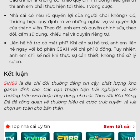
Câu trả lời là không bởi theo quy định thương hiệu giải trí
thì anh em phải thực hiện tối thiểu 1 vòng cược.
Nhà cái có nêu rõ quyền lợi của người chơi không? Có,
thương hiệu quy định rõ về những nghĩa vụ và quyền lợi
của thành viên. Theo đó, anh em có quyền chỉnh sửa, theo
dõi, cấm sử dụng, khiếu nại và quyền riêng tư.
Liên hệ hỗ trợ có mất phí? Khi cần sự hỗ trợ, anh em liên
hệ ngay với bộ phận CSKH với chi phí 0 đồng. Tuy nhiên,
anh em chỉ kế nối khi thực sự cần thiết, không thể xử lý
sự cố.
Kết luận
SIN88
là địa chỉ đổi thưởng đáng tin cậy, chất lượng kho
game đỉnh cao. Các bạn thuận tiện trải nghiệm và săn
thưởng trên web hoặc ứng dụng nhà cái. Theo dõi Kèo Bóng
Đá để tổng quan về thương hiệu cá cược trực tuyến và lựa
chọn an toàn cho bản thân.
Top nhà cái uy tín
Xem tất cả