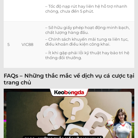
– Tốc độ nạp rút hay liên hệ hỗ trợ nhanh
chóng, chưa đến 5 phút.
– Sở hữu giấy phép hoạt động minh bạch,
chất lượng hàng đầu.
– Chính sách khuyến mãi tung ra liên tục,
điều khoản điều kiện công khai.
5
VIC88
– Ít khi gặp phải lỗi kỹ thuật hay bảo trì hệ
thống đổi thưởng.
FAQs – Những thắc mắc về dịch vụ cá cược tại
trang chủ