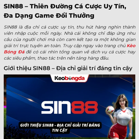
SIN88 – Thiên Đường Cá Cược Uy Tín,
Đa Dạng Game Đổi Thưởng
SIN88 là địa chỉ cá cược uy tín, thu hút hàng nghìn thành
viên nhập cuộc mỗi ngày. Nhà cái không chỉ đáp ứng nhu
cầu của người chơi mà còn cam kết tạo ra một không gian
giải trí trực tuyến an toàn. Truy cập ngay vào trang chủ
Kèo
Bóng Đá
để có cái nhìn tổng quan về dịch vụ cá cược hay
các siêu phẩm, thao tác trên nền tảng hàng đầu.
Giới thiệu SIN88 – Địa chỉ giải trí đáng tin cậy