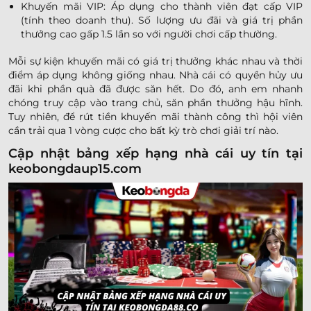
Khuyến mãi VIP: Áp dụng cho thành viên đạt cấp VIP
(tính theo doanh thu). Số lượng ưu đãi và giá trị phần
thưởng cao gấp 1.5 lần so với người chơi cấp thường.
Mỗi sự kiện khuyến mãi có giá trị thưởng khác nhau và thời
điểm áp dụng không giống nhau. Nhà cái có quyền hủy ưu
đãi khi phần quà đã được săn hết. Do đó, anh em nhanh
chóng truy cập vào trang chủ, săn phần thưởng hậu hĩnh.
Tuy nhiên, để rút tiền khuyến mãi thành công thì hội viên
cần trải qua 1 vòng cược cho bất kỳ trò chơi giải trí nào.
Cập nhật bảng xếp hạng nhà cái uy tín tại
keobongdaup15.com