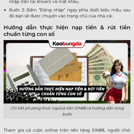
nhập (tên tài khoản) và mật khẩu.
Bước 3: Bấm “Đăng nhập” ngay phía dưới biểu mẫu, sau
đó bạn sẽ được chuyển vào trang chủ của nhà cái.
Hướng dẫn thực hiện nạp tiền & rút tiền
chuẩn từng con số
Chi tiết phương thức nạp/rút tiền SIN88 và hướng dẫn từng
bước
Tham gia cá cược online trên nền tảng SIN88, người chơi