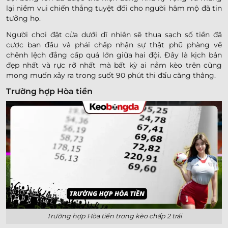
lại niềm vui chiến thắng tuyệt đối cho người hâm mộ đã tin
tưởng họ.
Người chơi đặt cửa dưới dĩ nhiên sẽ thua sạch số tiền đã
cược ban đầu và phải chấp nhận sự thật phũ phàng về
chênh lệch đẳng cấp quá lớn giữa hai đội. Đây là kịch bản
đẹp nhất và rực rỡ nhất mà bất kỳ ai nằm kèo trên cũng
mong muốn xảy ra trong suốt 90 phút thi đấu căng thẳng.
Trường hợp Hòa tiền
Trường hợp Hòa tiền trong kèo chấp 2 trái