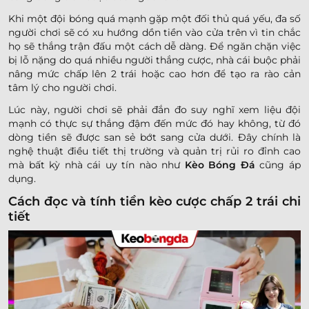
Khi một đội bóng quá mạnh gặp một đối thủ quá yếu, đa số
người chơi sẽ có xu hướng dồn tiền vào cửa trên vì tin chắc
họ sẽ thắng trận đấu một cách dễ dàng. Để ngăn chặn việc
bị lỗ nặng do quá nhiều người thắng cược, nhà cái buộc phải
nâng mức chấp lên 2 trái hoặc cao hơn để tạo ra rào cản
tâm lý cho người chơi.
Lúc này, người chơi sẽ phải đắn đo suy nghĩ xem liệu đội
mạnh có thực sự thắng đậm đến mức đó hay không, từ đó
dòng tiền sẽ được san sẻ bớt sang cửa dưới. Đây chính là
nghệ thuật điều tiết thị trường và quản trị rủi ro đỉnh cao
mà bất kỳ nhà cái uy tín nào như
Kèo Bóng Đá
cũng áp
dụng.
Cách đọc và tính tiền kèo cược chấp 2 trái chi
tiết