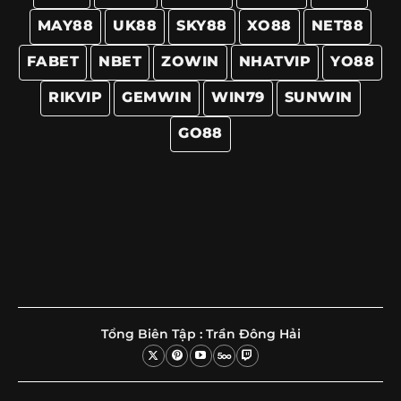
MAY88
UK88
SKY88
XO88
NET88
FABET
NBET
ZOWIN
NHATVIP
YO88
RIKVIP
GEMWIN
WIN79
SUNWIN
GO88
Tổng Biên Tập :
Trần Đông Hải