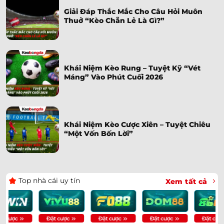
Giải Đáp Thắc Mắc Cho Câu Hỏi Muôn
Thuở “Kèo Chẵn Lẻ Là Gì?”
Khái Niệm Kèo Rung – Tuyệt Kỹ “Vét
Máng” Vào Phút Cuối 2026
Khái Niệm Kèo Cược Xiên – Tuyệt Chiêu
“Một Vốn Bốn Lời”
Top nhà cái uy tín
Xem tất cả