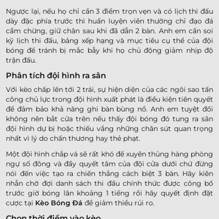
Ngược lại, nếu họ chỉ cần 3 điểm trọn vẹn và có lịch thi đấu
dày đặc phía trước thì huấn luyện viên thường chỉ đạo đá
cầm chừng, giữ chân sau khi đã dẫn 2 bàn. Anh em cần soi
kỹ lịch thi đấu, bảng xếp hạng và mục tiêu cụ thể của đội
bóng để tránh bị mắc bẫy khi họ chủ động giảm nhịp độ
trận đấu.
Phân tích đội hình ra sân
Với kèo chấp lên tới 2 trái, sự hiện diện của các ngôi sao tấn
công chủ lực trong đội hình xuất phát là điều kiện tiên quyết
để đảm bảo khả năng ghi bàn bùng nổ. Anh em tuyệt đối
không nên bắt cửa trên nếu thấy đội bóng đó tung ra sân
đội hình dự bị hoặc thiếu vắng những chân sút quan trọng
nhất vì lý do chấn thương hay thẻ phạt.
Một đội hình chắp vá sẽ rất khó để xuyên thủng hàng phòng
ngự số đông và đầy quyết tâm của đội cửa dưới chứ đừng
nói đến việc tạo ra chiến thắng cách biệt 3 bàn. Hãy kiên
nhẫn chờ đợi danh sách thi đấu chính thức được công bố
trước giờ bóng lăn khoảng 1 tiếng rồi hãy quyết định đặt
cược tại
Kèo Bóng Đá
để giảm thiểu rủi ro.
Chọn thời điểm vào kèo