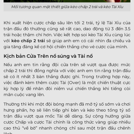
Mối tương quan mật thiết giữa kèo chấp 2 trái và kèo Tài Xỉu
Khi xuất hiện cược chấp sâu lên tới 2 trái, tỷ lệ Tài Xỉu của
trận đấu đó thường cũng sẽ rất cao, dao động từ 3 đến 3.5
trái hoặc thậm chí hơn. Việc kết hợp soi kèo Tài Xỉu cùng lúc
với
kèo chấp 2 trái
sẽ giúp anh em có cái nhìn đa chiều và
gia tăng đáng kể cơ hội chiến thắng cho vé cược của mình.
Kịch bản Cửa Trên nổ súng và Tài nổ
Nếu anh em tin rằng đội cửa trên sẽ vượt qua được mức
chấp 2 trái thì đồng nghĩa với việc anh em tin rằng trận đấu
sẽ có ít nhất 3 bàn thắng được ghi. Trong trường hợp này,
việc đánh kèm thêm cược Tài (Over) là một chiến thuật cực
kỳ hợp lý để nhân đôi niềm vui chiến thắng khi tiếng còi
mãn cuộc vang lên.
Thường thì khi một đội bóng mạnh đã mở tỷ số sớm và chơi
hưng phấn, họ sẽ liên tiếp ghi bàn và kéo theo tổng tỷ số
trận đấu vượt qua mốc Tài dễ dàng. Sự cộng hưởng giữa
cược Chấp và cược Tài chính là công thức vàng giúp nhiều
cao thủ “về bờ” nhanh chóng chỉ sau một trận đấu chênh