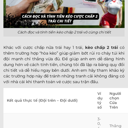
Cách đọc và tính tiền kèo chấp 2 trái vô cùng chi tiết
Khác với cược chấp nửa trái hay 1 trái,
kèo chấp 2 trái
có
thêm trường hợp “hòa kèo” giúp giảm bớt rủi ro cháy túi khi
đội mạnh chỉ thắng vừa đủ. Để giúp anh em dễ dàng hình
dung hơn về cách tính tiền, chúng tôi đã lập ra bảng quy đổi
chi tiết và dễ hiểu ngay bên dưới. Anh em hãy tham khảo kỹ
các trường hợp này để tránh những tranh cãi không đáng có
với nhà cái khi thanh toán vé cược sau trận đấu.
Ví
Người
dụ
chọn
Kết quả thực tế (Đội trên – Đội dưới)
tỷ
Cửa
số
Trên
3-
0,
Thắng