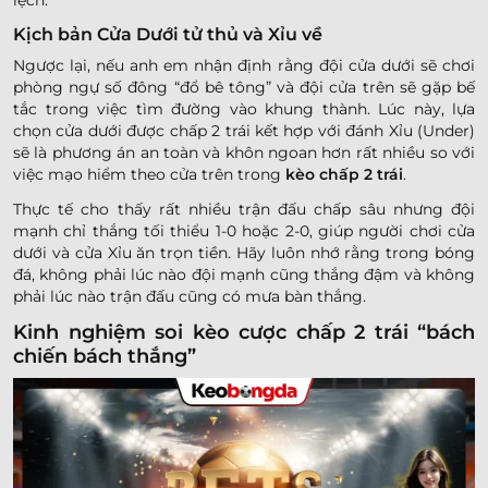
lệch.
Kịch bản Cửa Dưới tử thủ và Xỉu về
Ngược lại, nếu anh em nhận định rằng đội cửa dưới sẽ chơi
phòng ngự số đông “đổ bê tông” và đội cửa trên sẽ gặp bế
tắc trong việc tìm đường vào khung thành. Lúc này, lựa
chọn cửa dưới được chấp 2 trái kết hợp với đánh Xỉu (Under)
sẽ là phương án an toàn và khôn ngoan hơn rất nhiều so với
việc mạo hiểm theo cửa trên trong
kèo chấp 2 trái
.
Thực tế cho thấy rất nhiều trận đấu chấp sâu nhưng đội
mạnh chỉ thắng tối thiểu 1-0 hoặc 2-0, giúp người chơi cửa
dưới và cửa Xỉu ăn trọn tiền. Hãy luôn nhớ rằng trong bóng
đá, không phải lúc nào đội mạnh cũng thắng đậm và không
phải lúc nào trận đấu cũng có mưa bàn thắng.
Kinh nghiệm soi kèo cược chấp 2 trái “bách
chiến bách thắng”