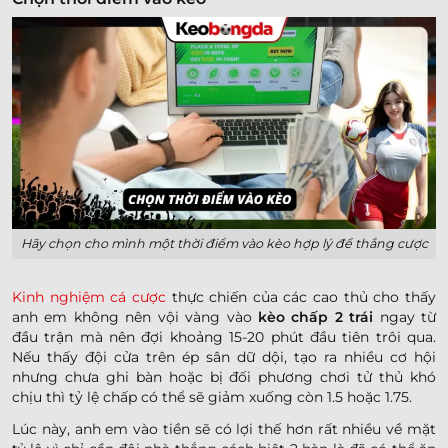
Hãy chọn cho mình một thời điểm vào kèo hợp lý để thắng cược
Kinh nghiệm cá cược
thực chiến của các cao thủ cho thấy
anh em không nên vội vàng vào
kèo chấp 2 trái
ngay từ
đầu trận mà nên đợi khoảng 15-20 phút đầu tiên trôi qua.
Nếu thấy đội cửa trên ép sân dữ dội, tạo ra nhiều cơ hội
nhưng chưa ghi bàn hoặc bị đối phương chơi tử thủ khó
chịu thì tỷ lệ chấp có thể sẽ giảm xuống còn 1.5 hoặc 1.75.
Lúc này, anh em vào tiền sẽ có lợi thế hơn rất nhiều về mặt