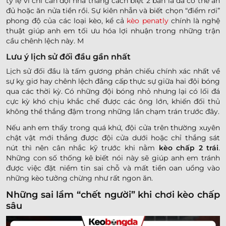
tỷ lệ vì chỉ cần đội nhà thắng cách biệt 2 bàn là đã có thể ăn
đủ hoặc ăn nửa tiền rồi. Sự kiên nhẫn và biết chọn “điểm rơi”
phong độ của các loại kèo, kể cả
kèo penatly
chính là nghệ
thuật giúp anh em tối ưu hóa lợi nhuận trong những trận
cầu chênh lệch này. M
Lưu ý lịch sử đối đầu gần nhất
Lịch sử đối đầu là tấm gương phản chiếu chính xác nhất về
sự kỵ giơ hay chênh lệch đẳng cấp thực sự giữa hai đội bóng
qua các thời kỳ. Có những đội bóng nhỏ nhưng lại có lối đá
cực kỳ khó chịu khắc chế được các ông lớn, khiến đối thủ
không thể thắng đậm trong những lần chạm trán trước đây.
Nếu anh em thấy trong quá khứ, đội cửa trên thường xuyên
chật vật mới thắng được đội cửa dưới hoặc chỉ thắng sát
nút thì nên cân nhắc kỹ trước khi nằm
kèo chấp 2 trái
.
Những con số thống kê biết nói này sẽ giúp anh em tránh
được việc đặt niềm tin sai chỗ và mất tiền oan uổng vào
những kèo tưởng chừng như rất ngon ăn.
Những sai lầm “chết người” khi chơi kèo chấp
sâu