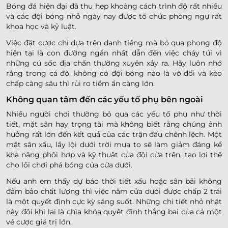
Bóng đá hiện đại đã thu hẹp khoảng cách trình độ rất nhiều
và các đội bóng nhỏ ngày nay được tổ chức phòng ngự rất
khoa học và kỷ luật.
Việc đặt cược chỉ dựa trên danh tiếng mà bỏ qua phong độ
hiện tại là con đường ngắn nhất dẫn đến việc cháy túi vì
những cú sốc địa chấn thường xuyên xảy ra. Hãy luôn nhớ
rằng trong cá độ, không có đội bóng nào là vô đối và kèo
chấp càng sâu thì rủi ro tiềm ẩn càng lớn.
Không quan tâm đến các yếu tố phụ bên ngoài
Nhiều người chơi thường bỏ qua các yếu tố phụ như thời
tiết, mặt sân hay trọng tài mà không biết rằng chúng ảnh
hưởng rất lớn đến kết quả của các trận đấu chênh lệch. Một
mặt sân xấu, lầy lội dưới trời mưa to sẽ làm giảm đáng kể
khả năng phối hợp và kỹ thuật của đội cửa trên, tạo lợi thế
cho lối chơi phá bóng của cửa dưới.
Nếu anh em thấy dự báo thời tiết xấu hoặc sân bãi không
đảm bảo chất lượng thì việc nằm cửa dưới được chấp 2 trái
là một quyết định cực kỳ sáng suốt. Những chi tiết nhỏ nhặt
này đôi khi lại là chìa khóa quyết định thắng bại của cả một
vé cược giá trị lớn.