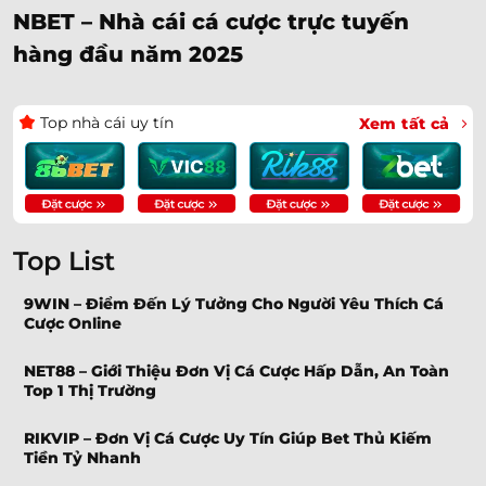
NBET – Nhà cái cá cược trực tuyến
hàng đầu năm 2025
Top nhà cái uy tín
Xem tất cả
Top List
9WIN – Điểm Đến Lý Tưởng Cho Người Yêu Thích Cá
Cược Online
NET88 – Giới Thiệu Đơn Vị Cá Cược Hấp Dẫn, An Toàn
Top 1 Thị Trường
RIKVIP – Đơn Vị Cá Cược Uy Tín Giúp Bet Thủ Kiếm
Tiền Tỷ Nhanh