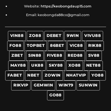
Website:
https://keobongdaup15.com
Email:
keobongda88co@gmail.com
VIN88
ZO88
DEBET
9WIN
VIVU88
FO88
TOPBET
86BET
VIC88
RIK88
ZBET
SIN88
FIVE88
RED88
SV88
MAY88
UK88
SKY88
XO88
NET88
FABET
NBET
ZOWIN
NHATVIP
YO88
RIKVIP
GEMWIN
WIN79
SUNWIN
GO88