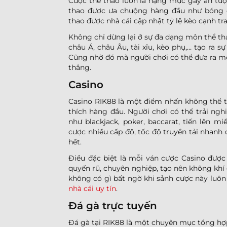
Cược thể thao luôn là hạng mục gây ấn tượ
thao được ưa chuộng hàng đầu như bóng đá
thao được nhà cái cập nhật tỷ lệ kèo cạnh tr
Không chỉ dừng lại ở sự đa dạng môn thể th
châu Á, châu Âu, tài xỉu, kèo phụ,… tạo ra s
Cũng nhờ đó mà người chơi có thể đưa ra mộ
thắng.
Casino
Casino RIK88 là một điểm nhấn không thể t
thích hàng đầu. Người chơi có thể trải ng
như blackjack, poker, baccarat, tiến lên m
cược nhiều cấp độ, tốc độ truyền tải nhanh
hết.
Điều đặc biệt là mỗi ván cược Casino được 
quyến rũ, chuyên nghiệp, tạo nên không khí
không có gì bất ngờ khi sảnh cược này luôn
nhà cái uy tín
.
Đá gà trực tuyến
Đá gà tại RIK88 là một chuyên mục tổng hợp