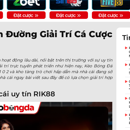
n Đường Giải Trí Cá Cược
Ti
 hoạt động lâu dài, nổi bật trên thị trường với sự uy tín
i trí trực tuyến phát triển như hiện nay, Kèo Bóng Đá
 0 2 và kho tàng trò chơi hấp dẫn mà nhà cái đang sở
nhà cái ngay bài viết sau đây để có lựa chọn giải trí hợp
cái uy tín RIK88