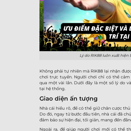
Lý do RIK88 luôn xuất hiện 
Không phải tự nhiên mà RIK88 lại nhận được
chơi trực tuyến. Người chơi chỉ có thể cảm
qua một vài lần. Dưới đây là một số lý do v
tại hệ thống.
Giao diện ấn tượng
Nhà cái hiểu rõ, để có thể giữ chân cược thủ
Do đó, ngay từ bước đầu tiên, nhà cái đã c
đảm bảo sự hiện đại, tối giản, mang đến đẳ
Ngoài ra, để giúp người chơi mới có thể t