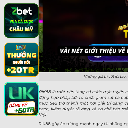
Những giá trị cốt lõi tạo
RIK88 là một nền tảng cá cược trực tuyến 
động hợp pháp bởi tổ chức giám sát cá cược
mục tiêu trở thành một nơi giải trí đẳng
bạch, kiểm duyệt rõ ràng và cơ chế bảo mậ
Việt.
RIK88 gây ấn tượng mạnh ngay từ những ngà