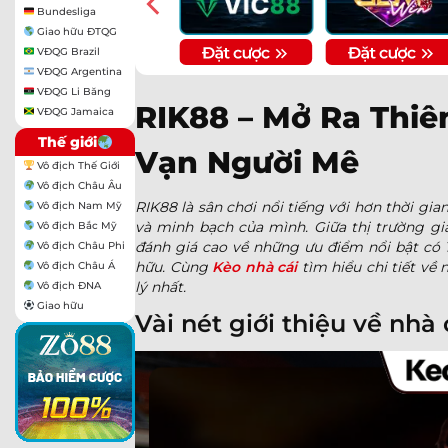
Bundesliga
Giao hữu ĐTQG
VĐQG Brazil
VĐQG Argentina
VĐQG Li Băng
RIK88 – Mở Ra Thiê
VĐQG Jamaica
Thế giới
Vạn Người Mê
Vô địch Thế Giới
Vô địch Châu Âu
RIK88 là sân chơi nổi tiếng với hơn thời gian
Vô địch Nam Mỹ
và minh bạch của mình. Giữa thị trường giả
Vô địch Bắc Mỹ
đánh giá cao về những ưu điểm nổi bật có 1
Vô địch Châu Phi
hữu. Cùng
Kèo nhà cái
tìm hiểu chi tiết về 
Vô địch Châu Á
lý nhất.
Vô địch ĐNA
Giao hữu
Vài nét giới thiệu về nhà 