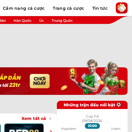
Cẩm nang cá cược
Trang cá cược
Tin tức
Bản
Hàn Quốc
Úc
Trung Quốc
Những trận đấu nổi bật
Cúp FA
Xem tất cả
09/08/2026
21:00
Haarlem
Irlam