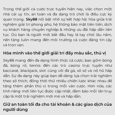
Trong thế giới cá cược trực tuyến hiện nay, việc chọn một
nhà cái uy tín, an toàn và đa dạng trò chơi là điều cực kỳ
quan trọng.
Sky88
nổi bật nhờ sự kết hợp hài hòa giữa trải
nghiệm giải trí phong phú, hệ thống bảo mật tiên tiến, dịch
vụ khách hàng chuyên nghiệp & những ưu đãi hấp dẫn liên
tục. Dù bạn là người mới bắt đầu hay là tay chơi lâu năm,
nền tảng luôn mang đến môi trường cá cược đáng tin cậy
và trọn vẹn.
Hòa mình vào thế giới giải trí đầy màu sắc, thú vị
Sky88 mang đến đa dạng hình thức cá cược, bao gồm bóng
đá, bóng rổ, tennis đến các trò casino trực tuyến như
baccarat, blackjack, slot cùng với đá gà, xổ số và nổ hũ hấp
dẫn. Sự đa dạng này giúp bạn dễ dàng lựa chọn trải nghiệm
theo sở thích, đồng thời thử nhiều chiến lược khác nhau để
tăng thêm phần thú vị trong mỗi ván cược. Hơn nữa, các
tính năng mới liên tục được cập nhật, đảm bảo mỗi lần truy
cập là một trải nghiệm mới mẻ và hấp dẫn.
Giữ an toàn tối đa cho tài khoản & các giao dịch của
người dùng