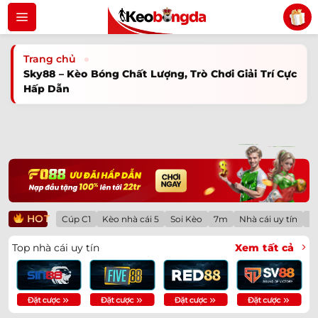
Bỏ
qua
nội
Trang chủ
dung
Sky88 – Kèo Bóng Chất Lượng, Trò Chơi Giải Trí Cực
Hấp Dẫn
HOT
Cúp C1
Kèo nhà cái 5
Soi Kèo
7m
Nhà cái uy tín
Lị
Top nhà cái uy tín
Xem tất cả