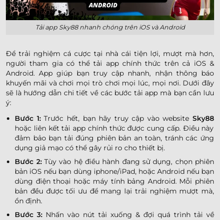
Tải app Sky88 nhanh chóng trên iOS và Android
Để trải nghiệm cá cược tại nhà cái
tiện lợi, mượt mà hơn,
người tham gia có thể tải app chính thức trên cả iOS &
Android. App giúp bạn truy cập nhanh, nhận thông báo
khuyến mãi và chơi mọi trò chơi mọi lúc, mọi nơi. Dưới đây
sẽ là hướng dẫn chi tiết về các bước tải app mà bạn cần lưu
ý:
Bước 1:
Trước hết, bạn hãy truy cập vào website
Sky88
hoặc liên kết tải app chính thức được cung cấp. Điều này
đảm bảo bạn tải đúng phiên bản an toàn, tránh các ứng
dụng giả mạo có thể gây rủi ro cho thiết bị.
Bước 2:
Tùy vào hệ điều hành đang sử dụng, chọn phiên
bản iOS nếu bạn dùng iphone/iPad, hoặc Android nếu bạn
dùng điện thoại hoặc máy tính bảng Android. Mỗi phiên
bản đều được tối ưu để mang lại trải nghiệm mượt mà,
ổn định.
Bước 3:
Nhấn vào nút tải xuống & đợi quá trình tải về