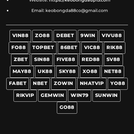
Website:
https://keobongdaup15.com
Email:
keobongda88co@gmail.com
VIN88
ZO88
DEBET
9WIN
VIVU88
FO88
TOPBET
86BET
VIC88
RIK88
ZBET
SIN88
FIVE88
RED88
SV88
MAY88
UK88
SKY88
XO88
NET88
FABET
NBET
ZOWIN
NHATVIP
YO88
RIKVIP
GEMWIN
WIN79
SUNWIN
GO88