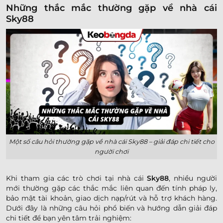
Những thắc mắc thường gặp về nhà cái
Sky88
Một số câu hỏi thường gặp về nhà cái Sky88 – giải đáp chi tiết cho
người chơi
Khi tham gia các trò chơi tại nhà cái
Sky88
, nhiều người
mới thường gặp các thắc mắc liên quan đến tính pháp ly,
bảo mật tài khoản, giao dịch nạp/rút và hỗ trợ khách hàng.
Dưới đây là những câu hỏi phổ biến và hướng dẫn giải đáp
chi tiết để bạn yên tâm trải nghiệm: