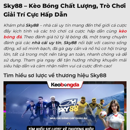
Sky88 – Kèo Bóng Chất Lượng, Trò Chơi
Giải Trí Cực Hấp Dẫn
Khám phá
Sky88
– nhà cái uy tín mang đến thế giới cá cược
đầy kịch tính và các trò chơi cá cược hấp dẫn cùng
kèo
bóng đá
. Theo đánh giá từ
tỷ lệ bóng đá
, một trang chuyên
đánh giá các
nhà cái uy tín
,
Sky88
nổi bật với casino sống
động, xổ số minh bạch, đá gà gay cấn và nổ hũ cơ hội trúng
lớn, tất cả trong một nền tảng an toàn, nhanh chóng và dễ
sử dụng. Tham gia ngay để tận hưởng những khuyến mãi
siêu hấp dẫn và cảm nhận niềm vui cá cược đỉnh cao!
Tìm hiểu sơ lược về thương hiệu Sky88