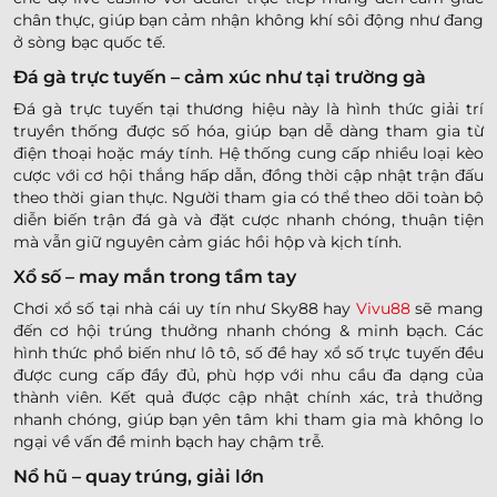
chân thực, giúp bạn cảm nhận không khí sôi động như đang
ở sòng bạc quốc tế.
Đá gà trực tuyến – cảm xúc như tại trường gà
Đá gà trực tuyến tại thương hiệu này là hình thức giải trí
truyền thống được số hóa, giúp bạn dễ dàng tham gia từ
điện thoại hoặc máy tính. Hệ thống cung cấp nhiều loại kèo
cược với cơ hội thắng hấp dẫn, đồng thời cập nhật trận đấu
theo thời gian thực. Người tham gia có thể theo dõi toàn bộ
diễn biến trận đá gà và đặt cược nhanh chóng, thuận tiện
mà vẫn giữ nguyên cảm giác hồi hộp và kịch tính.
Xổ số – may mắn trong tầm tay
Chơi xổ số tại nhà cái uy tín như Sky88 hay
Vivu88
sẽ mang
đến cơ hội trúng thưởng nhanh chóng & minh bạch. Các
hình thức phổ biến như lô tô, số đề hay xổ số trực tuyến đều
được cung cấp đầy đủ, phù hợp với nhu cầu đa dạng của
thành viên. Kết quả được cập nhật chính xác, trả thưởng
nhanh chóng, giúp bạn yên tâm khi tham gia mà không lo
ngại về vấn đề minh bạch hay chậm trễ.
Nổ hũ – quay trúng, giải lớn