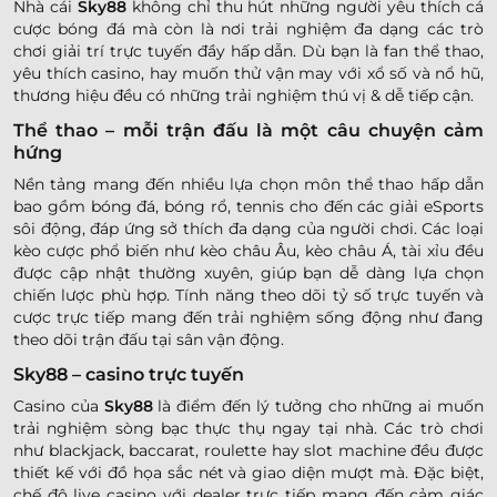
Nhà cái
Sky88
không chỉ thu hút những người yêu thích cá
cược bóng đá mà còn là nơi trải nghiệm đa dạng các trò
chơi giải trí trực tuyến đầy hấp dẫn. Dù bạn là fan thể thao,
yêu thích casino, hay muốn thử vận may với xổ số và nổ hũ,
thương hiệu đều có những trải nghiệm thú vị & dễ tiếp cận.
Thể thao – mỗi trận đấu là một câu chuyện cảm
hứng
Nền tảng mang đến nhiều lựa chọn môn thể thao hấp dẫn
bao gồm bóng đá, bóng rổ, tennis cho đến các giải eSports
sôi động, đáp ứng sở thích đa dạng của người chơi. Các loại
kèo cược phổ biến như kèo châu Âu, kèo châu Á, tài xỉu đều
được cập nhật thường xuyên, giúp bạn dễ dàng lựa chọn
chiến lược phù hợp. Tính năng theo dõi tỷ số trực tuyến và
cược trực tiếp mang đến trải nghiệm sống động như đang
theo dõi trận đấu tại sân vận động.
Sky88 – casino trực tuyến
Casino của
Sky88
là điểm đến lý tưởng cho những ai muốn
trải nghiệm sòng bạc thực thụ ngay tại nhà. Các trò chơi
như blackjack, baccarat, roulette hay slot machine đều được
thiết kế với đồ họa sắc nét và giao diện mượt mà. Đặc biệt,
chế độ live casino với dealer trực tiếp mang đến cảm giác