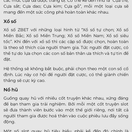
các mức cựa đã được trang bị. Có thể kể đến như là “Cựa tre;
Cựa sắt; Cựa dao; Cựa kim; Cựa gỗ”, mỗi một loại cựa sẽ
mang đến một sức công phá hoàn toàn khác nhau.
Xổ số
Xổ số ZBET với những loại hình từ “Xổ số tự chọn; Xổ số
Miền Bắc; Xổ số Miền Trung; Xổ số Miền Nam; Xổ số siêu
tốc”. Khi đến với xổ số thì các cặp số được chọn, hoàn toàn
là theo sở thích của người tham gia. Tức người đặt cược, có
thể tự do lựa chọn các con số bản thân ưa thích và tự tin để
đặt.
Hệ thống sẽ không bắt buộc, phải chọn theo một con số cố
định. Lúc này cơ hội để người đặt cược, có thể giành chiến
thắng sẽ cực kỳ cao.
Nổ hũ
Guồng quay hũ với nhiều cốt truyện khác nhau, xứng đáng
để bạn tham gia trải nghiệm. Bởi mỗi một cốt truyện slot
sẽ đưa thành viên bước vào một thế giới riêng, nơi tất cả
người tham gia được hoá thân vào cuộc phiêu lưu đầy sống
động.
Một số slot quay hũ tiêu biểu, phải kể đến đó chính là