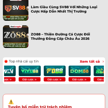
Làm Giàu Cùng SV88 Với Những Loại
Cược Hấp Dẫn Nhất Thị Trường
ZO88 – Thiên Đường Cá Cược Đổi
Thưởng Đẳng Cấp Châu Âu 2026
Top nhà cái uy tín
Xem tất cả
Tuyên bố miễn trừ trách nhiệm