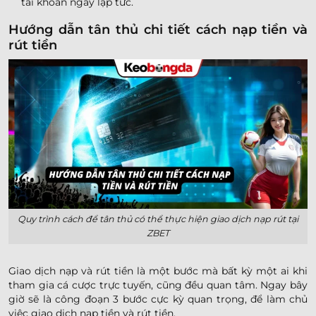
tài khoản ngay lập tức.
Hướng dẫn tân thủ chi tiết cách nạp tiền và
rút tiền
Quy trình cách để tân thủ có thể thực hiện giao dịch nạp rút tại
ZBET
Giao dịch nạp và rút tiền là một bước mà bất kỳ một ai khi
tham gia cá cược trực tuyến, cũng đều quan tâm. Ngay bây
giờ sẽ là công đoạn 3 bước cực kỳ quan trọng, để làm chủ
việc giao dịch nạp tiền và rút tiền.