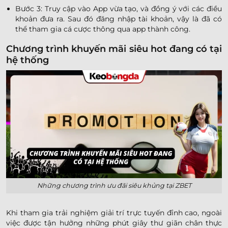
Bước 3: Truy cập vào App vừa tạo, và đồng ý với các điều
khoản đưa ra. Sau đó đăng nhập tài khoản, vậy là đã có
thể tham gia cá cược thông qua app thành công.
Chương trình khuyến mãi siêu hot đang có tại
hệ thống
Những chương trình ưu đãi siêu khủng tại ZBET
Khi tham gia trải nghiệm giải trí trực tuyến đỉnh cao, ngoài
việc được tận hưởng những phút giây thư giãn chân thực