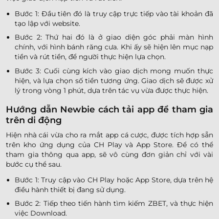
Bước 1: Đầu tiên đó là truy cập trực tiếp vào tài khoản đã
tạo lập với website.
Bước 2: Thứ hai đó là ở giao diện góc phải màn hình
chính, với hình bánh răng cưa. Khi ấy sẽ hiện lên mục nạp
tiền và rút tiền, để người thực hiện lựa chọn.
Bước 3: Cuối cùng kích vào giao dịch mong muốn thực
hiện, và lựa chọn số tiền tương ứng. Giao dịch sẽ được xử
lý trong vòng 1 phút, dựa trên tác vụ vừa được thực hiện.
Hướng dẫn Newbie cách tải app để tham gia
trên di động
Hiện nhà cái vừa cho ra mắt app cá cược, được tích hợp sẵn
trên kho ứng dụng của CH Play và App Store. Để có thể
tham gia thông qua app, sẽ vô cùng đơn giản chỉ với vài
bước cụ thể sau.
Bước 1: Truy cập vào CH Play hoặc App Store, dựa trên hệ
điều hành thiết bị đang sử dụng.
Bước 2: Tiếp theo tiến hành tìm kiếm ZBET, và thực hiện
việc Download.