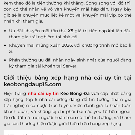
kèm theo đó là tiền thưởng khi thắng. Song song với đó thì,
còn có thể nhận về vô vàn khuyến mãi hấp dẫn. Ngay bây
giờ sẽ là chuyên mục liệt kê một vài khuyến mãi vip, có thể
nhận khi tham gia.
Ưu đãi khuyến mãi tân thủ
X5
giá trị tiền nạp khi lần đầu
tham gia trải nghiệm tại nhà cái.
Khuyến mãi mừng xuân 2026, với chương trình mở bao lì
xì.
Phần thưởng ưu đãi nhân ngày sinh nhật của người đăng
ký tham gia tài khoản tại Server.
Giới thiệu bảng xếp hạng nhà cái uy tín tại
keobongdaup15.com
Hiện trang
nhà cái uy tín
Kèo Bóng Đá
vừa cập nhật bảng
xếp hạng top 6 nhà cái xứng đáng để tin tưởng tham gia
trải nghiệm cá cược trực tuyến. Việc đánh giá là hoàn toàn
khách quan, và không bị chi phối bởi các yếu tố bên ngoài.
Do đó tất cả mọi người hoàn toàn có thể tin tưởng, và tham
gia các thương hiệu được giới thiệu trên bảng xếp hạng.