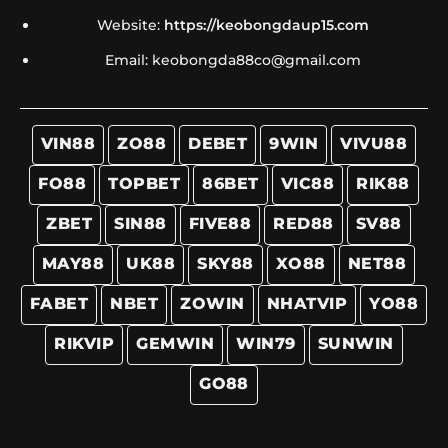
Website:
https://keobongdaup15.com
Email:
keobongda88co@gmail.com
VIN88
ZO88
DEBET
9WIN
VIVU88
FO88
TOPBET
86BET
VIC88
RIK88
ZBET
SIN88
FIVE88
RED88
SV88
MAY88
UK88
SKY88
XO88
NET88
FABET
NBET
ZOWIN
NHATVIP
YO88
RIKVIP
GEMWIN
WIN79
SUNWIN
GO88