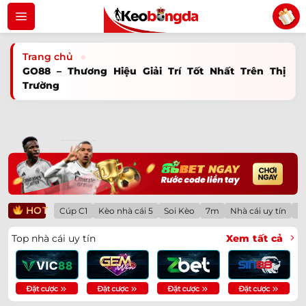
Bỏ
qua
nội
Trang chủ
dung
GO88 – Thương Hiệu Giải Trí Tốt Nhất Trên Thị
Trường
HOT
Cúp C1
Kèo nhà cái 5
Soi Kèo
7m
Nhà cái uy tín
Lị
Top nhà cái uy tín
Xem tất cả