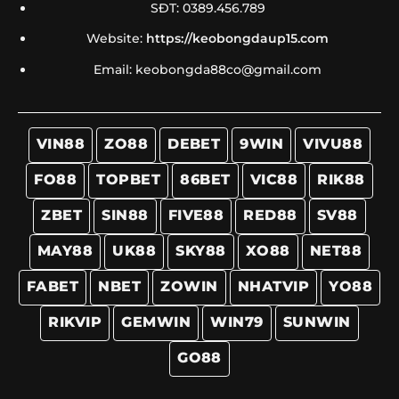
SĐT: 0389.456.789
Website:
https://keobongdaup15.com
Email:
keobongda88co@gmail.com
VIN88
ZO88
DEBET
9WIN
VIVU88
FO88
TOPBET
86BET
VIC88
RIK88
ZBET
SIN88
FIVE88
RED88
SV88
MAY88
UK88
SKY88
XO88
NET88
FABET
NBET
ZOWIN
NHATVIP
YO88
RIKVIP
GEMWIN
WIN79
SUNWIN
GO88