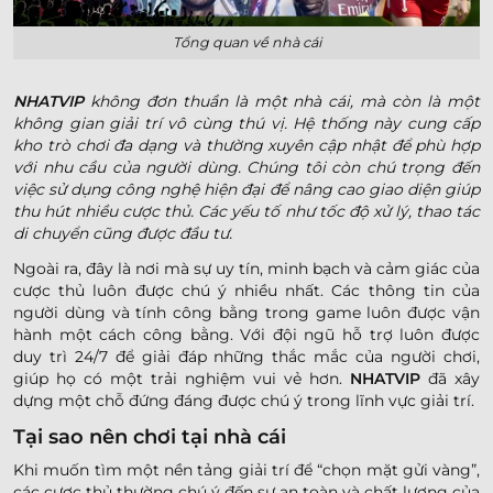
Tổng quan về nhà cái
NHATVIP
không đơn thuần là một nhà cái, mà còn là một
không gian giải trí vô cùng thú vị. Hệ thống này cung cấp
kho trò chơi đa dạng và thường xuyên cập nhật để phù hợp
với nhu cầu của người dùng. Chúng tôi còn chú trọng đến
việc sử dụng công nghệ hiện đại để nâng cao giao diện giúp
thu hút nhiều cược thủ. Các yếu tố như tốc độ xử lý, thao tác
di chuyển cũng được đầu tư.
Ngoài ra, đây là nơi mà sự uy tín, minh bạch và cảm giác của
cược thủ luôn được chú ý nhiều nhất. Các thông tin của
người dùng và tính công bằng trong game luôn được vận
hành một cách công bằng. Với đội ngũ hỗ trợ luôn được
duy trì 24/7 để giải đáp những thắc mắc của người chơi,
giúp họ có một trải nghiệm vui vẻ hơn.
NHATVIP
đã xây
dựng một chỗ đứng đáng được chú ý trong lĩnh vực giải trí.
Tại sao nên chơi tại nhà cái
Khi muốn tìm một nền tảng giải trí để “chọn mặt gửi vàng”,
các cược thủ thường chú ý đến sự an toàn và chất lượng của