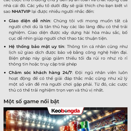
nhà cái đó. Các yếu tố dưới đây sẽ giải thích cho bạn biết vì
sao
NHATVIP
lại được nhiều người nhắc đến:
Giao diện dễ nhìn
: Chúng tôi với mong muốn tất cả
người chơi dù là tân thủ hay các lão làng đều có thể trải
nghiệm. Giao diện được xây dựng hài hòa màu sắc, bố
cục dễ nhìn giúp người chơi thao tác thuận tiện.
Hệ thống bảo mật uy tín
: Thông tin cá nhân cũng như
lịch sử giao dịch được bảo vệ bằng công nghệ hiện đại.
Biện pháp này giúp giảm thiểu tối đa rủi ro như: rò rỉ
thông tin hoặc truy cập trái phép
Chăm sóc khách hàng 24/7
: Đội ngũ nhân viên luôn
hoạt động để có thể giải đáp thắc mắc cũng như xử lý
một số vấn đề mà người chơi gặp phải. Từ đó, các cược
thủ có thể trải nghiệm trọn vẹn và thú vị nhất.
Một số game nổi bật