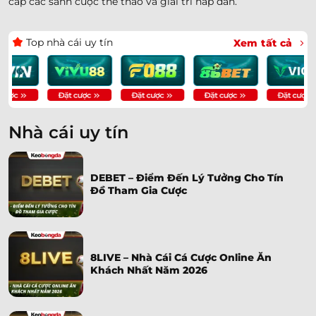
cấp các sảnh cược thể thao và giải trí hấp dẫn.
Top nhà cái uy tín
Xem tất cả
Nhà cái uy tín
DEBET – Điểm Đến Lý Tưởng Cho Tín
Đồ Tham Gia Cược
8LIVE – Nhà Cái Cá Cược Online Ăn
Khách Nhất Năm 2026