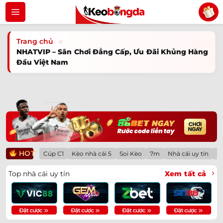
Bỏ
qua
nội
Trang chủ
dung
NHATVIP – Sân Chơi Đẳng Cấp, Ưu Đãi Khủng Hàng
Đầu Việt Nam
HOT
Cúp C1
Kèo nhà cái 5
Soi Kèo
7m
Nhà cái uy tín
Lị
Top nhà cái uy tín
Xem tất cả