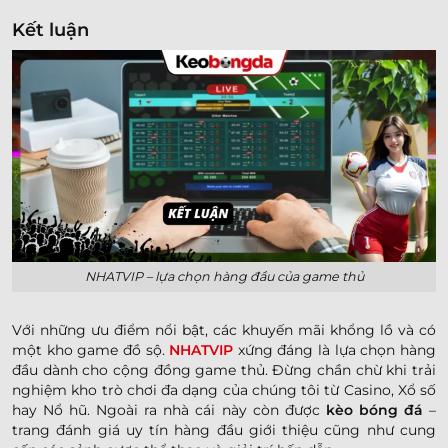
Kết luận
NHATVIP – lựa chọn hàng đầu của game thủ
Với những ưu điểm nổi bật, các khuyến mãi khổng lồ và có
một kho game đồ sộ.
NHATVIP
xứng đáng là lựa chọn hàng
đầu dành cho cộng đồng game thủ. Đừng chần chừ khi trải
nghiệm kho trò chơi đa dạng của chúng tôi từ Casino, Xổ số
hay Nổ hũ. Ngoài ra nhà cái này còn được
kèo bóng đá
–
trang đánh giá uy tín hàng đầu giới thiệu cũng như cung