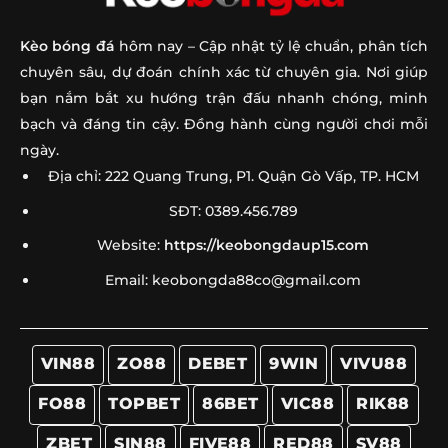
Kèo bóng đá
hôm nay – Cập nhật tỷ lệ chuẩn, phân tích
chuyên sâu, dự đoán chính xác từ chuyên gia. Nơi giúp
bạn nắm bắt xu hướng trận đấu nhanh chóng, minh
bạch và đáng tin cậy. Đồng hành cùng người chơi mỗi
ngày.
Địa chỉ: 222 Quang Trung, P1. Quận Gò Vấp, TP. HCM
SĐT: 0389.456.789
Website:
https://keobongdaup15.com
Email:
keobongda88co@gmail.com
VIN88
ZO88
DEBET
9WIN
VIVU88
FO88
TOPBET
86BET
VIC88
RIK88
ZBET
SIN88
FIVE88
RED88
SV88