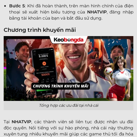
Bước 5
: Khi đã hoàn thành, trên màn hình chính của điện
thoại sẽ xuất hiện biểu tượng của
NHATVIP
, đăng nhập
bằng tài khoản của bạn và bắt đầu sử dụng.
Chương trình khuyến mãi
Tổng hợp các ưu đãi tại nhà cái
Tại
NHATVIP
, các thành viên sẽ liên tục được nhận ưu đãi
độc quyền. Nổi tiếng với sự hào phóng, nhà cái này thường
xuyên tung nhiều khuyến mãi giúp các game thủ tối đa hóa