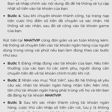
Bạn sẽ nhập chính xác nội dung đó để hệ thống sẽ tự cập
nhật số tiền vào tài khoản của bạn.
Bước 4
: Sau khi chuyển khoản thành công, tại trang nạp
tiền cược thủ điền số tiền đã chuyển và xác nhận. Hệ
thống sẽ xác nhận, sau đó sẽ cộng vào tài khoản game
của bạn.
Rút tiền tại
NHATVIP
cũng đơn giản và an toàn không kém.
Hệ thống sẽ chuyển tiền vào tài khoản ngân hàng của người
dùng trong vòng vài phút nếu bạn làm đúng theo các bước
như sau:
Bước 1
: Đăng nhập đúng vào tài khoản của bạn. Nếu tiền
thưởng của các bạn từ các sảnh phụ, người dùng cần
chuyển tiền đó về tài khoản chính trước khi rút.
Bước 2
: Nhấn vào mục “Rút tiền”, sau đó hệ thống sẽ yêu
cầu xác nhận tài khoản ngân hàng nhận tiền. Nên nhớ,
tên chủ tài khoản ngân hàng phải trùng với họ và tên bạn
đã đăng ký tài khoản
NHATVIP
.
Bước 3:
Sau khi xác nhận thành công tài khoản ngân
hàng, cược thủ cần nhập số tiền cần rút, lưu ý là không