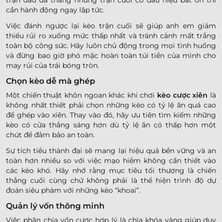
trận đầu đã thắng nhưng trận cuối có dấu hiệu bất ổn thì
cần hành động ngay lập tức.
Việc đánh ngược lại kèo trận cuối sẽ giúp anh em giảm
thiểu rủi ro xuống mức thấp nhất và tránh cảnh mất trắng
toàn bộ công sức. Hãy luôn chủ động trong mọi tình huống
và đừng bao giờ phó mặc hoàn toàn túi tiền của mình cho
may rủi của trái bóng tròn.
Chọn kèo dễ mà ghép
Một chiến thuật khôn ngoan khác khi chơi
kèo cược xiên
là
không nhất thiết phải chọn những kèo có tỷ lệ ăn quá cao
để ghép vào xiên. Thay vào đó, hãy ưu tiên tìm kiếm những
kèo có cửa thắng sáng hơn dù tỷ lệ ăn có thấp hơn một
chút để đảm bảo an toàn.
Sự tích tiểu thành đại sẽ mang lại hiệu quả bền vững và an
toàn hơn nhiều so với việc mạo hiểm không cần thiết vào
các kèo khó. Hãy nhớ rằng mục tiêu tối thượng là chiến
thắng cuối cùng chứ không phải là thể hiện trình độ dự
đoán siêu phàm với những kèo “khoai”.
Quản lý vốn thông minh
Việc phân chia vốn cược hợp lý là chìa khóa vàng giúp duy