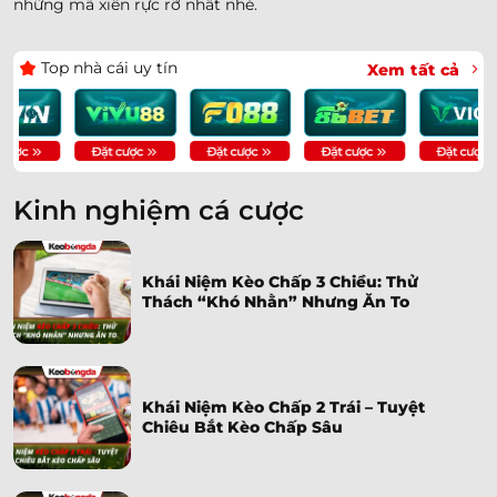
những mã xiên rực rỡ nhất nhé.
Top nhà cái uy tín
Xem tất cả
Kinh nghiệm cá cược
Khái Niệm Kèo Chấp 3 Chiều: Thử
Thách “Khó Nhằn” Nhưng Ăn To
Khái Niệm Kèo Chấp 2 Trái – Tuyệt
Chiêu Bắt Kèo Chấp Sâu