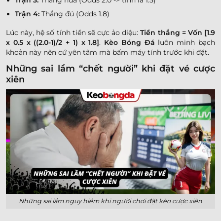
Trận 4:
Thắng đủ (Odds 1.8)
Lúc này, hệ số tính tiền sẽ cực ảo diệu:
Tiền thắng = Vốn [1.9
x 0.5 x ((2.0-1)/2 + 1) x 1.8]
.
Kèo Bóng Đá
luôn minh bạch
khoản này nên cứ yên tâm mà bấm máy tính trước khi đặt.
Những sai lầm “chết người” khi đặt vé cược
xiên
Những sai lầm nguy hiểm khi người chơi đặt kèo cược xiên