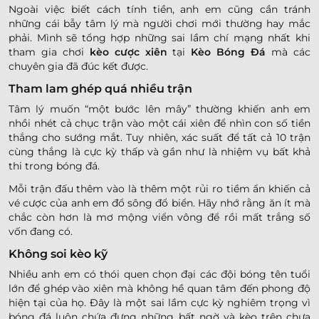
Ngoài việc biết cách tính tiền, anh em cũng cần tránh
những cái bẫy tâm lý mà người chơi mới thường hay mắc
phải. Mình sẽ tổng hợp những sai lầm chí mạng nhất khi
tham gia chơi
kèo cược xiên
tại
Kèo Bóng Đá
mà các
chuyên gia đã đúc kết được.
Tham lam ghép quá nhiều trận
Tâm lý muốn “một bước lên mây” thường khiến anh em
nhồi nhét cả chục trận vào một cái xiên để nhìn con số tiền
thắng cho sướng mắt. Tuy nhiên, xác suất để tất cả 10 trận
cùng thắng là cực kỳ thấp và gần như là nhiệm vụ bất khả
thi trong bóng đá.
Mỗi trận đấu thêm vào là thêm một rủi ro tiềm ẩn khiến cả
vé cược của anh em đổ sông đổ biển. Hãy nhớ rằng ăn ít mà
chắc còn hơn là mơ mộng viển vông để rồi mất trắng số
vốn đang có.
Không soi kèo kỹ
Nhiều anh em có thói quen chọn đại các đội bóng tên tuổi
lớn để ghép vào xiên mà không hề quan tâm đến phong độ
hiện tại của họ. Đây là một sai lầm cực kỳ nghiêm trọng vì
bóng đá luôn chứa đựng những bất ngờ và kèo trên chưa