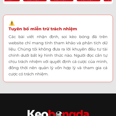
Tuyên bố miễn trừ trách nhiệm
Các bài viết nhận định, soi kèo bóng đá trên
website chỉ mang tính tham khảo và phân tích dữ
liệu. Chúng tôi không đưa ra lời khuyên đầu tư tài
chính dưới bất kỳ hình thức nào. Người đọc cần tự
chịu trách nhiệm với quyết định cá cược của mình,
đồng thời nên quản lý vốn hợp lý và tham gia cá
cược có trách nhiệm.