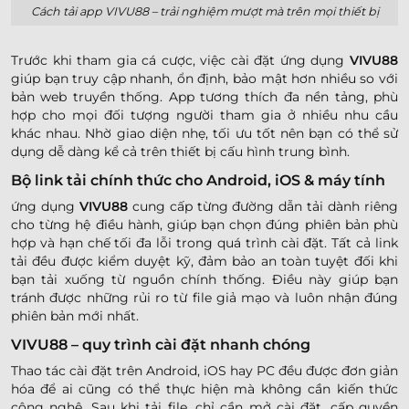
Cách tải app VIVU88 – trải nghiệm mượt mà trên mọi thiết bị
Trước khi tham gia cá cược, việc cài đặt ứng dụng
VIVU88
giúp bạn truy cập nhanh, ổn định, bảo mật hơn nhiều so với
bản web truyền thống. App tương thích đa nền tảng, phù
hợp cho mọi đối tượng người tham gia ở nhiều nhu cầu
khác nhau. Nhờ giao diện nhẹ, tối ưu tốt nên bạn có thể sử
dụng dễ dàng kể cả trên thiết bị cấu hình trung bình.
Bộ link tải chính thức cho Android, iOS & máy tính
ứng dụng
VIVU88
cung cấp từng đường dẫn tải dành riêng
cho từng hệ điều hành, giúp bạn chọn đúng phiên bản phù
hợp và hạn chế tối đa lỗi trong quá trình cài đặt. Tất cả link
tải đều được kiểm duyệt kỹ, đảm bảo an toàn tuyệt đối khi
bạn tải xuống từ nguồn chính thống. Điều này giúp bạn
tránh được những rủi ro từ file giả mạo và luôn nhận đúng
phiên bản mới nhất.
VIVU88 – quy trình cài đặt nhanh chóng
Thao tác cài đặt trên Android, iOS hay PC đều được đơn giản
hóa để ai cũng có thể thực hiện mà không cần kiến thức
công nghệ. Sau khi tải file, chỉ cần mở cài đặt, cấp quyền