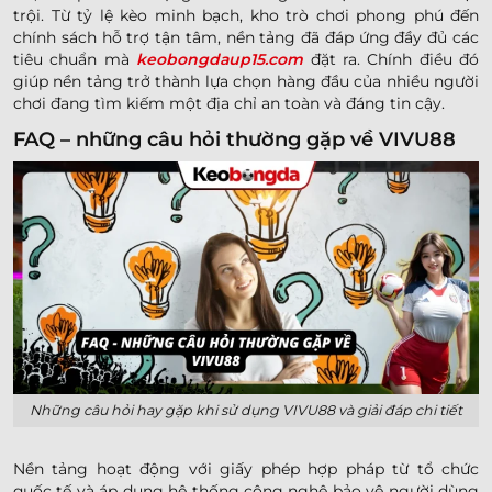
trội. Từ tỷ lệ kèo minh bạch, kho trò chơi phong phú đến
chính sách hỗ trợ tận tâm, nền tảng đã đáp ứng đầy đủ các
tiêu chuẩn mà
keobongdaup15.com
đặt ra. Chính điều đó
giúp nền tảng trở thành lựa chọn hàng đầu của nhiều người
chơi đang tìm kiếm một địa chỉ an toàn và đáng tin cậy.
FAQ – những câu hỏi thường gặp về VIVU88
Những câu hỏi hay gặp khi sử dụng VIVU88 và giải đáp chi tiết
Nền tảng hoạt động với giấy phép hợp pháp từ tổ chức
quốc tế và áp dụng hệ thống công nghệ bảo vệ người dùng