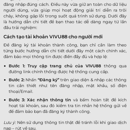
đăng nhập đúng cách. Điều này vừa giữ an toàn cho dữ liệu
người dùng, vừa giúp mọi hoạt động giải trí diễn ra trôi
chảy, không gặp lỗi trong suốt quá trình sử dụng. Dưới đây
là hướng dẫn chi tiết để bạn thao tác dễ dàng ngay từ lần
đầu trải nghiệm:
Cách tạo tài khoản VIVU88 cho người mới
Để đăng ký tài khoản thành công, bạn chỉ cần làm theo
từng bước hướng dẫn chi tiết dưới đây một cách chính xác,
đảm bảo mọi thông tin được điền đầy đủ và hợp lệ:
Bước 1: Truy cập trang chủ của VIVU88
thông qua
đường link chính thống được hệ thống cung cấp.
Bước 2:
Nhấn
“Đăng ký”
trên giao diện & nhập các thông
tin cần thiết như: tên đăng nhập, mật khẩu, số điện
thoại/Email.
Bước 3:
Xác nhận thông tin
và bấm hoàn tất để kích
hoạt tài khoản, sau đó kiểm tra tin nhắn hệ thống gửi về
để đảm bảo bạn đã đăng ký thành công.
Lưu ý:
Nên sử dụng thông tin thật để tránh lỗi khi giao dịch
nạp – rút về sau.