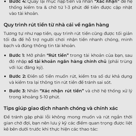
Bước 4:
Quay lại mục nạp tiền và nhấn
“Xác nhận”
để hệ
thống kiểm tra & chờ từ 1-3 phút để tiền được cập nhật
vào tài khoản.
Quy trình rút tiền từ nhà cái về ngân hàng
Tương tự như nạp tiền, quy trình rút tiền cũng được tối giản
tối đa để hỗ trợ người chơi nhận tiền nhanh chóng, minh
bạch và đúng thông tin tài khoản.
Bước 1:
Mở phần
“Rút tiền”
trong tài khoản của bạn, sau
đó nhập
số tài khoản ngân hàng chính chủ
(phải trùng
với lúc đăng ký).
Bước 2:
Điền số tiền muốn rút, kiểm tra số dư khả dụng
và kiểm tra lại thông tin rút tiền để tránh sai sót.
Bước 3:
Nhấn
“Xác nhận rút tiền”
và chờ hệ thống xử lý
trong khoảng 5-10 phút.
Tips giúp giao dịch nhanh chóng và chính xác
Để tránh gặp phải lỗi không mong muốn và rút ngắn thời
gian chờ đợi, bạn nên lưu ý kỹ các điểm quan trọng được liệt
kê bên dưới trước khi thực hiện các thao tác: