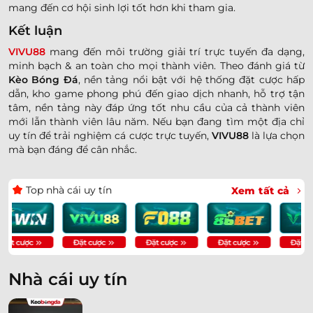
mang đến cơ hội sinh lợi tốt hơn khi tham gia.
Kết luận
VIVU88
mang đến môi trường giải trí trực tuyến đa dạng,
minh bạch & an toàn cho mọi thành viên. Theo đánh giá từ
Kèo Bóng Đá
, nền tảng nổi bật với hệ thống đặt cược hấp
dẫn, kho game phong phú đến giao dịch nhanh, hỗ trợ tận
tâm, nền tảng này đáp ứng tốt nhu cầu của cả thành viên
mới lẫn thành viên lâu năm. Nếu bạn đang tìm một địa chỉ
uy tín để trải nghiệm cá cược trực tuyến,
VIVU88
là lựa chọn
mà bạn đáng để cân nhắc.
Top nhà cái uy tín
Xem tất cả
Nhà cái uy tín