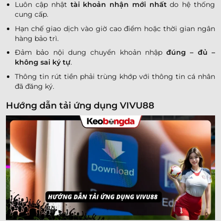
Luôn cập nhật
tài khoản nhận mới nhất
do hệ thống
cung cấp.
Hạn chế giao dịch vào giờ cao điểm hoặc thời gian ngân
hàng bảo trì.
Đảm bảo nội dung chuyển khoản nhập
đúng – đủ –
không sai ký tự
.
Thông tin rút tiền phải trùng khớp với thông tin cá nhân
đã đăng ký.
Hướng dẫn tải ứng dụng VIVU88