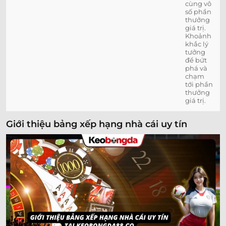
cùng vô
số phần
thưởng
giá trị.
Khoảnh
khắc lý
tưởng
để bứt
phá và
chạm
tới phần
thưởng
giá trị.
Giới thiệu bảng xếp hạng nhà cái uy tín