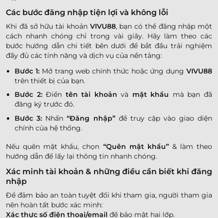
Các bước đăng nhập tiện lợi và không lỗi
Khi đã sở hữu tài khoản
VIVU88
, bạn có thể đăng nhập một
cách nhanh chóng chỉ trong vài giây. Hãy làm theo các
bước hướng dẫn chi tiết bên dưới để bắt đầu trải nghiệm
đầy đủ các tính năng và dịch vụ của nền tảng:
Bước 1:
Mở trang web chính thức hoặc ứng dụng
VIVU88
trên thiết bị của bạn.
Bước 2:
Điền
tên tài khoản
và
mật khẩu
mà bạn đã
đăng ký trước đó.
Bước 3:
Nhấn
“Đăng nhập”
để truy cập vào giao diện
chính của hệ thống.
Nếu quên mật khẩu, chọn
“Quên mật khẩu”
& làm theo
hướng dẫn để lấy lại thông tin nhanh chóng.
Xác minh tài khoản & những điều cần biết khi đăng
nhập
Để đảm bảo an toàn tuyệt đối khi tham gia, người tham gia
nên hoàn tất bước xác minh:
Xác thực số điện thoại/email
để bảo mật hai lớp.