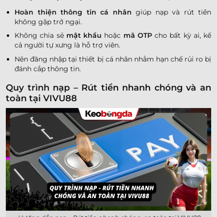
Hoàn thiện thông tin cá nhân
giúp nạp và rút tiền
không gặp trở ngại.
Không chia sẻ
mật khẩu
hoặc
mã OTP
cho bất kỳ ai, kể
cả người tự xưng là hỗ trợ viên.
Nên đăng nhập tại thiết bị cá nhân nhằm hạn chế rủi ro bị
đánh cắp thông tin.
Quy trình nạp – Rút tiền nhanh chóng và an
toàn tại VIVU88