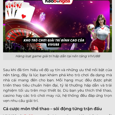
Hàng loạt game giải trí hấp dẫn tại nền tảng VIVU88
Sau khi đã tìm hiểu về độ uy tín và những ưu thế nổi bật của
nền tảng, đây là lúc bạn khám phá kho trò chơi đa dạng mà
nhà cái mang đến cho bạn. Mỗi hạng mục đều được phát
triển theo tiêu chuẩn hiện đại, tỷ lệ thưởng hấp dẫn và trải
nghiệm tối ưu trên mọi thiết bị. Dù bạn yêu thích thể thao,
casino hay các trò chơi may rủi, hệ thống đều đáp ứng trọn
vẹn nhu cầu giải trí.
Cá cược môn thể thao – sôi động từng trận đấu