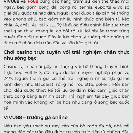
VIVU88 và
Fo88
cung cấp hàng trăm sự kiện thể thao mỗi
ngày, bao gồm bóng đá, bóng rổ, tennis, eSports & vô số
giải đấu quốc tế hấp dẫn. Người chơi được tiếp cận hệ thống
kèo phong phú, bao gồm nhiều hình thức phổ biến từ kèo
châu Á, châu Âu, tài xỉu,… Tỷ lệ được điều chỉnh liên tục theo
thời gian thực, mang lại cơ hội tối ưu lợi nhuận trong từng
quyết định đặt cược. Đây là lựa chọn lý tưởng cho những ai
đam mê phân tích trận đấu và săn kèo giá tốt.
Chơi casino trực tuyến với trải nghiệm chân thực
như sòng bạc
Casino tại nhà cái gây ấn tượng với hệ thống truyền hình
trực tiếp Full HD, đội ngũ dealer chuyên nghiệp phục vụ
24/7. Người tham gia có thể trải nghiệm nhiều tựa game
kinh điển như Baccarat, rồng hổ, roulette, poker… Mỗi bàn
chơi đều được thiết kế tối ưu để đảm bảo cảm giác chân
thật, công bằng & minh bạch. Trải nghiệm tại đây giúp bạn
hòa mình vào không khí xa hoa như đang ở sòng bạc quốc
tế.
VIVU88 – trường gà online
Nếu bạn yêu thích sự gay cấn của bộ môn đá gà, nhà cái
mang đến các trận đấu được truyền trực tiếp từ những đấu