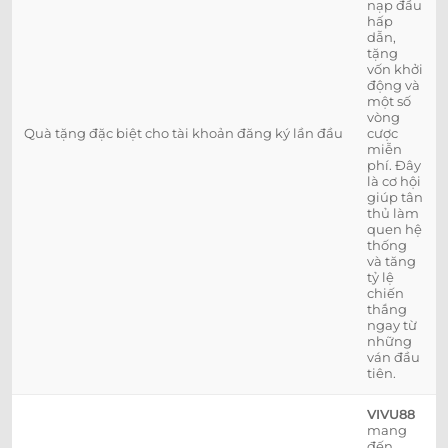
nạp đầu
hấp
dẫn,
tặng
vốn khởi
động và
một số
vòng
Quà tặng đặc biệt cho tài khoản đăng ký lần đầu
cược
miễn
phí. Đây
là cơ hội
giúp tân
thủ làm
quen hệ
thống
và tăng
tỷ lệ
chiến
thắng
ngay từ
những
ván đầu
tiên.
VIVU88
mang
đến