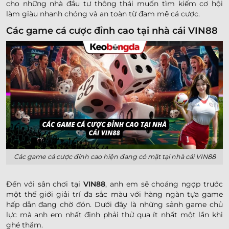
cho những nhà đầu tư thông thái muốn tìm kiếm cơ hội
làm giàu nhanh chóng và an toàn từ đam mê cá cược.
Các game cá cược đỉnh cao tại nhà cái VIN88
Các game cá cược đỉnh cao hiện đang có mặt tại nhà cái VIN88
Đến với sân chơi tại
VIN88
, anh em sẽ choáng ngợp trước
một thế giới giải trí đa sắc màu với hàng ngàn tựa game
hấp dẫn đang chờ đón. Dưới đây là những sảnh game chủ
lực mà anh em nhất định phải thử qua ít nhất một lần khi
ghé thăm.