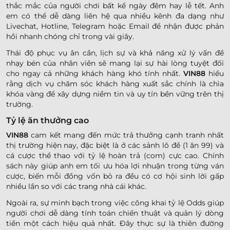
thắc mắc của người chơi bất kể ngày đêm hay lễ tết. Anh
em có thể dễ dàng liên hệ qua nhiều kênh đa dạng như
Livechat, Hotline, Telegram hoặc Email để nhận được phản
hồi nhanh chóng chỉ trong vài giây.
Thái độ phục vụ ân cần, lịch sự và khả năng xử lý vấn đề
nhạy bén của nhân viên sẽ mang lại sự hài lòng tuyệt đối
cho ngay cả những khách hàng khó tính nhất.
VIN88
hiểu
rằng dịch vụ chăm sóc khách hàng xuất sắc chính là chìa
khóa vàng để xây dựng niềm tin và uy tín bền vững trên thị
trường.
Tỷ lệ ăn thưởng cao
VIN88
cam kết mang đến mức trả thưởng cạnh tranh nhất
thị trường hiện nay, đặc biệt là ở các sảnh lô đề (1 ăn 99) và
cá cược thể thao với tỷ lệ hoàn trả (com) cực cao. Chính
sách này giúp anh em tối ưu hóa lợi nhuận trong từng ván
cược, biến mỗi đồng vốn bỏ ra đều có cơ hội sinh lời gấp
nhiều lần so với các trang nhà cái khác.
Ngoài ra, sự minh bạch trong việc công khai tỷ lệ Odds giúp
người chơi dễ dàng tính toán chiến thuật và quản lý dòng
tiền một cách hiệu quả nhất. Đây thực sự là thiên đường