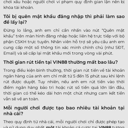
chơi xấu hoặc người chơi vi phạm quy định gian lận nên bị
khóa tài khoản.
Tôi bị quên mật khẩu đăng nhập thì phải làm sao
để lấy lại?
Đừng lo lắng, anh em chỉ cần nhấn vào nút “Quên mật
khẩu” trên màn hình đăng nhập hoặc liên hệ trực tiếp với bộ
phận CSKH trực tuyến. Nhân viên hỗ trợ sẽ yêu cầu anh em
cung cấp một số thông tin xác minh chính chủ (như SĐT,
Email) và sẽ cấp lại mật khẩu mới trong vòng vài phút.
Thời gian rút tiền tại VIN88 thường mất bao lâu?
Trong điều kiện bình thường, thời gian rút tiền về tài khoản
ngân hàng của anh em chỉ mất từ 5 đến 15 phút sau khi lệnh
rút được duyệt. Tuy nhiên, nếu anh em rút tiền vào thời
điểm ngân hàng bảo trì hoặc rút số tiền quá lớn lần đầu,
thời gian có thể kéo dài hơn một chút nhưng cam kết tiền
vẫn sẽ về an toàn.
Mỗi người chơi được tạo bao nhiêu tài khoản tại
nhà cái?
Theo quy định từ nhà cái, mỗi người chơi chỉ được phép tạo
và sử dụng duy nhất
một
tài khoản cá cược tại
VIN88
tương