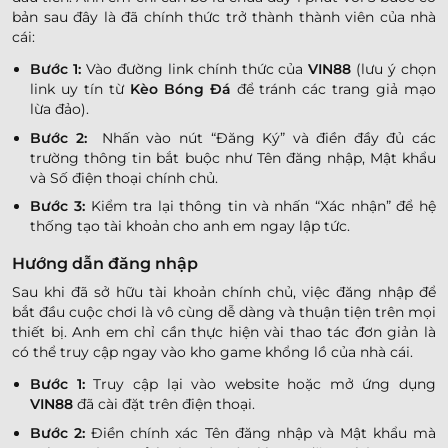
bản sau đây là đã chính thức trở thành thành viên của nhà
cái:
Bước 1:
Vào đường link chính thức của
VIN88
(lưu ý chọn
link uy tín từ
Kèo Bóng Đá
để tránh các trang giả mạo
lừa đảo).
Bước 2:
Nhấn vào nút “Đăng Ký” và điền đầy đủ các
trường thông tin bắt buộc như Tên đăng nhập, Mật khẩu
và Số điện thoại chính chủ.
Bước 3:
Kiểm tra lại thông tin và nhấn “Xác nhận” để hệ
thống tạo tài khoản cho anh em ngay lập tức.
Hướng dẫn đăng nhập
Sau khi đã sở hữu tài khoản chính chủ, việc đăng nhập để
bắt đầu cuộc chơi là vô cùng dễ dàng và thuận tiện trên mọi
thiết bị. Anh em chỉ cần thực hiện vài thao tác đơn giản là
có thể truy cập ngay vào kho game khổng lồ của nhà cái.
Bước 1:
Truy cập lại vào website hoặc mở ứng dụng
VIN88
đã cài đặt trên điện thoại.
Bước 2:
Điền chính xác Tên đăng nhập và Mật khẩu mà