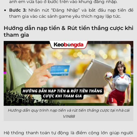
anh em vừa tạo ở bước trên vào khung đăng nhập.
Bước 3:
Nhấn nút “Đăng Nhập” và bắt đầu nạp tiền để
tham gia vào các sảnh game yêu thích ngay lập tức.
Hướng dẫn nạp tiền & Rút tiền thắng cược khi
tham gia
Hướng dẫn quy trình nạp tiền và rút tiền thắng cược tại nhà cái
VIN88
Hệ thống thanh toán tự động là điểm cộng lớn giúp người