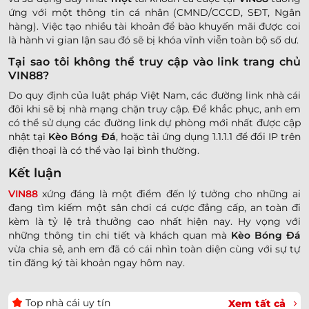
ứng với một thông tin cá nhân (CMND/CCCD, SĐT, Ngân
hàng). Việc tạo nhiều tài khoản để bào khuyến mãi được coi
là hành vi gian lận sau đó sẽ bị khóa vĩnh viễn toàn bộ số dư.
Tại sao tôi không thể truy cập vào link trang chủ
VIN88?
Do quy định của luật pháp Việt Nam, các đường link nhà cái
đôi khi sẽ bị nhà mạng chặn truy cập. Để khắc phục, anh em
có thể sử dụng các đường link dự phòng mới nhất được cập
nhật tại
Kèo Bóng Đá
, hoặc tải ứng dụng 1.1.1.1 để đổi IP trên
điện thoại là có thể vào lại bình thường.
Kết luận
VIN88
xứng đáng là một điểm đến lý tưởng cho những ai
đang tìm kiếm một sân chơi cá cược đẳng cấp, an toàn đi
kèm là tỷ lệ trả thưởng cao nhất hiện nay. Hy vọng với
những thông tin chi tiết và khách quan mà
Kèo Bóng Đá
vừa chia sẻ, anh em đã có cái nhìn toàn diện cùng với sự tự
tin đăng ký tài khoản ngay hôm nay.
Top nhà cái uy tín
Xem tất cả