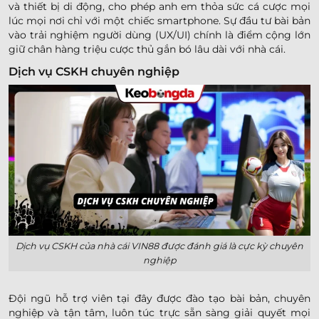
và thiết bị di động, cho phép anh em thỏa sức cá cược mọi
lúc mọi nơi chỉ với một chiếc smartphone. Sự đầu tư bài bản
vào trải nghiệm người dùng (UX/UI) chính là điểm cộng lớn
giữ chân hàng triệu cược thủ gắn bó lâu dài với nhà cái.
Dịch vụ CSKH chuyên nghiệp
Dịch vụ CSKH của nhà cái VIN88 được đánh giá là cực kỳ chuyên
nghiệp
Đội ngũ hỗ trợ viên tại đây được đào tạo bài bản, chuyên
nghiệp và tận tâm, luôn túc trực sẵn sàng giải quyết mọi