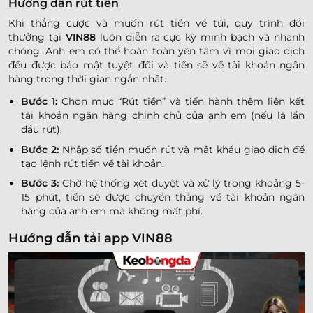
Hướng dẫn rút tiền
Khi thắng cược và muốn rút tiền về túi, quy trình đổi
thưởng tại
VIN88
luôn diễn ra cực kỳ minh bạch và nhanh
chóng. Anh em có thể hoàn toàn yên tâm vì mọi giao dịch
đều được bảo mật tuyệt đối và tiền sẽ về tài khoản ngân
hàng trong thời gian ngắn nhất.
Bước 1:
Chọn mục “Rút tiền” và tiến hành thêm liên kết
tài khoản ngân hàng chính chủ của anh em (nếu là lần
đầu rút).
Bước 2:
Nhập số tiền muốn rút và mật khẩu giao dịch để
tạo lệnh rút tiền về tài khoản.
Bước 3:
Chờ hệ thống xét duyệt và xử lý trong khoảng 5-
15 phút, tiền sẽ được chuyển thẳng về tài khoản ngân
hàng của anh em mà không mất phí.
Hướng dẫn tải app VIN88