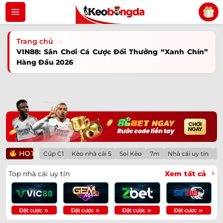
Bỏ
qua
nội
Trang chủ
dung
VIN88: Sân Chơi Cá Cược Đổi Thưởng “Xanh Chín”
Hàng Đầu 2026
HOT
Cúp C1
Kèo nhà cái 5
Soi Kèo
7m
Nhà cái uy tín
Lị
Top nhà cái uy tín
Xem tất cả