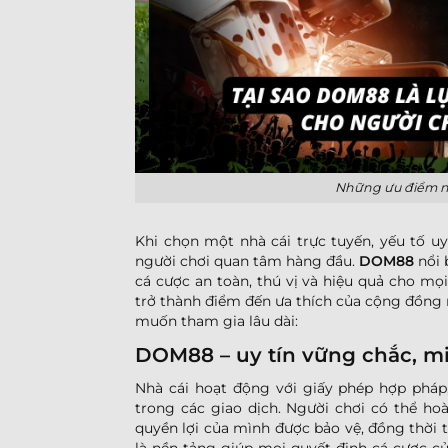
Những ưu điểm nổ
Khi chọn một nhà cái trực tuyến, yếu tố uy
người chơi quan tâm hàng đầu.
DOM88
nổi 
cá cược an toàn, thú vị và hiệu quả cho mọi
trở thành điểm đến ưa thích của cộng đồng 
muốn tham gia lâu dài:
DOM88 – uy tín vững chắc, mi
Nhà cái hoạt động với giấy phép hợp pháp
trong các giao dịch. Người chơi có thể hoà
quyền lợi của mình được bảo vệ, đồng thời t
là nền tảng giúp mọi quyết định cá cược củ