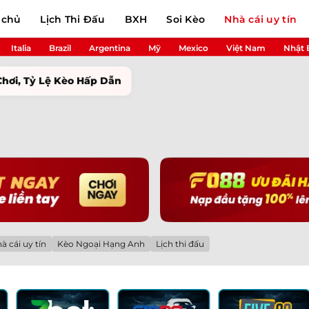
 chủ
Lịch Thi Đấu
BXH
Soi Kèo
Nhà cái uy tín
Italia
Brazil
Argentina
Mỹ
Mexico
Việt Nam
Nhật 
hơi, Tỷ Lệ Kèo Hấp Dẫn
à cái uy tín
Kèo Ngoại Hạng Anh
Lịch thi đấu