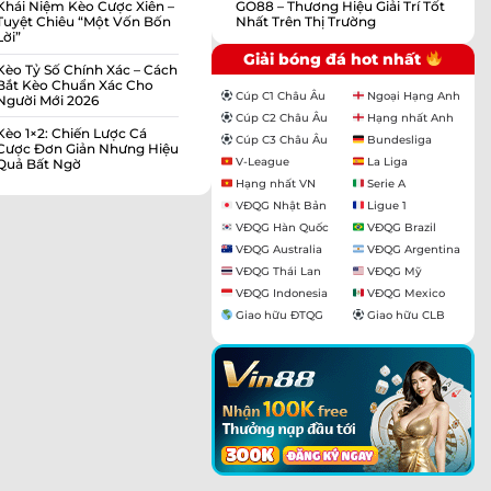
Khái Niệm Kèo Cược Xiên –
GO88 – Thương Hiệu Giải Trí Tốt
Tuyệt Chiêu “Một Vốn Bốn
Nhất Trên Thị Trường
Lời”
Giải bóng đá hot nhất
Kèo Tỷ Số Chính Xác – Cách
Bắt Kèo Chuẩn Xác Cho
Cúp C1 Châu Âu
Ngoại Hạng Anh
Người Mới 2026
Cúp C2 Châu Âu
Hạng nhất Anh
Kèo 1×2: Chiến Lược Cá
Cúp C3 Châu Âu
Bundesliga
Cược Đơn Giản Nhưng Hiệu
V-League
La Liga
Quả Bất Ngờ
Hạng nhất VN
Serie A
VĐQG Nhật Bản
Ligue 1
VĐQG Hàn Quốc
VĐQG Brazil
VĐQG Australia
VĐQG Argentina
VĐQG Thái Lan
VĐQG Mỹ
VĐQG Indonesia
VĐQG Mexico
Giao hữu ĐTQG
Giao hữu CLB