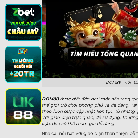
DOM88 – nền tảng
DOM88
được biết đến như một nền tảng giả
thế giới trò chơi phong phú và đa dạng. Tại
thao luôn được cập nhật liên tục, từ những 
Với giao diện trực quan, dễ sử dụng, thươn
cựu, đều có thể tham gia dễ dàng.
Nhà cái nổi bật với giao diện thân thiện, dễ