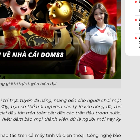
 giải trí trực tuyến hiện đại
i trí trực tuyến đa năng, mang đến cho người chơi một
 đây, bạn có thể trải nghiệm các tỷ lệ kèo bóng đá, thể
giải đấu lớn trên toàn cầu đến các trận đấu trong nước.
g hiệu đảm bảo mọi thành viên, dù là người mới hay kỳ
 thao tác trên cả máy tính và điện thoại. Công nghệ bảo