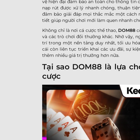
vệ hiện đại đảm bảo an toàn cho thông tin c
nạp rút được xử lý nhanh chóng, thuận tiện
đảm bảo giải đáp mọi thắc mắc một cách n
tiết giúp người chơi mới làm quen nhanh chó
Không chỉ là nơi cá cược thể thao,
DOM88
c
và các trò chơi đổi thưởng khác. Nhờ vậy, n
trí trong một nền tảng duy nhất, tối ưu hóa
cái còn liên tục triển khai các ưu đãi, sự k
thêm nhiều giá trị thưởng hơn nữa.
Tại sao DOM88 là lựa ch
cược