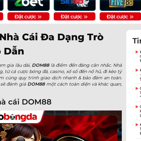
hà Cái Đa Dạng Trò
Ti
p Dẫn
m gia lâu dài,
DOM88
là điểm đến đáng cân nhắc. Nhà
g, từ cá cược bóng đá, casino, xổ số đến nổ hũ, đi kèo tỷ
âm cùng quy trình giao dịch nhanh & bảo đảm an toàn.
sẽ đánh giá
DOM88
một cách toàn diện và khác quan,
nhà cái DOM88