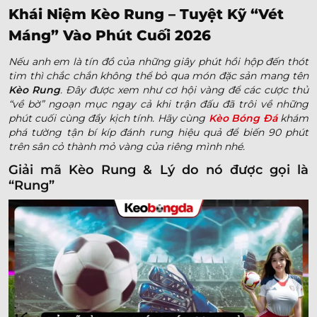
Khái Niệm Kèo Rung – Tuyệt Kỹ “Vét
Máng” Vào Phút Cuối 2026
Nếu anh em là tín đồ của những giây phút hồi hộp đến thót
tim thì chắc chắn không thể bỏ qua món đặc sản mang tên
Kèo Rung
. Đây được xem như cơ hội vàng để các cược thủ
“về bờ” ngoạn mục ngay cả khi trận đấu đã trôi về những
phút cuối cùng đầy kịch tính. Hãy cùng
Kèo Bóng Đá
khám
phá tường tận bí kíp đánh rung hiệu quả để biến 90 phút
trên sân cỏ thành mỏ vàng của riêng mình nhé.
Giải mã Kèo Rung & Lý do nó được gọi là
“Rung”