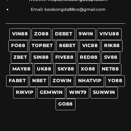
Email:
keobongda88co@gmail.com
VIN88
ZO88
DEBET
9WIN
VIVU88
FO88
TOPBET
86BET
VIC88
RIK88
ZBET
SIN88
FIVE88
RED88
SV88
MAY88
UK88
SKY88
XO88
NET88
FABET
NBET
ZOWIN
NHATVIP
YO88
RIKVIP
GEMWIN
WIN79
SUNWIN
GO88