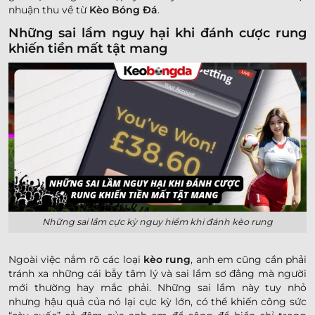
nhuận thu về từ
Kèo Bóng Đá
.
Những sai lầm nguy hại khi đánh cược rung
khiến tiền mất tật mang
Những sai lầm cực kỳ nguy hiểm khi đánh kèo rung
Ngoài việc nắm rõ các loại
kèo rung
, anh em cũng cần phải
tránh xa những cái bẫy tâm lý và sai lầm sơ đẳng mà người
mới thường hay mắc phải. Những sai lầm này tuy nhỏ
nhưng hậu quả của nó lại cực kỳ lớn, có thể khiến công sức