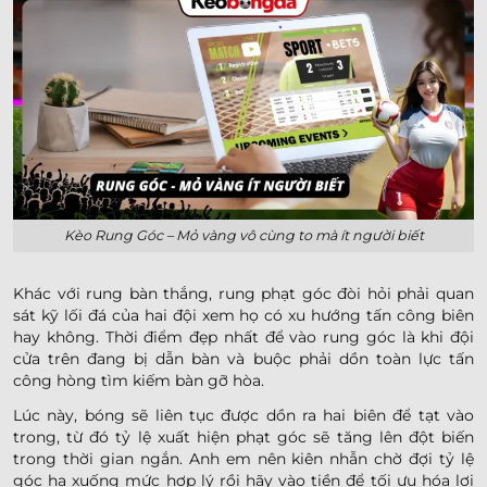
Kèo Rung Góc – Mỏ vàng vô cùng to mà ít người biết
Khác với rung bàn thắng, rung phạt góc đòi hỏi phải quan
sát kỹ lối đá của hai đội xem họ có xu hướng tấn công biên
hay không. Thời điểm đẹp nhất để vào rung góc là khi đội
cửa trên đang bị dẫn bàn và buộc phải dồn toàn lực tấn
công hòng tìm kiếm bàn gỡ hòa.
Lúc này, bóng sẽ liên tục được dồn ra hai biên để tạt vào
trong, từ đó tỷ lệ xuất hiện phạt góc sẽ tăng lên đột biến
trong thời gian ngắn. Anh em nên kiên nhẫn chờ đợi tỷ lệ
góc hạ xuống mức hợp lý rồi hãy vào tiền để tối ưu hóa lợi