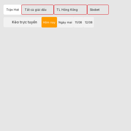
Trận Hot
Tất cả giải đấu
TL Hồng Kông
Sbobet
Kèo trực tuyến
Hôm nay
Ngày mai
11/08
12/08