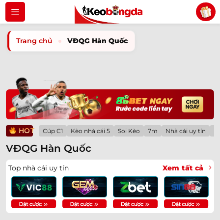
Bỏ
qua
nội
Trang chủ
VĐQG Hàn Quốc
dung
HOT
Cúp C1
Kèo nhà cái 5
Soi Kèo
7m
Nhà cái uy tín
Lị
VĐQG Hàn Quốc
Top nhà cái uy tín
Xem tất cả