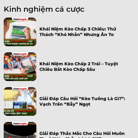
Kinh nghiệm cá cược
Khái Niệm Kèo Chấp 3 Chiều: Thử
Thách “Khó Nhằn” Nhưng Ăn To
Khái Niệm Kèo Chấp 2 Trái – Tuyệt
Chiêu Bắt Kèo Chấp Sâu
Giải Đáp Câu Hỏi “Kèo Tuồng Là Gì?”:
Vạch Trần “Bẫy” Ngọt
Giải Đáp Thắc Mắc Cho Câu Hỏi Muôn