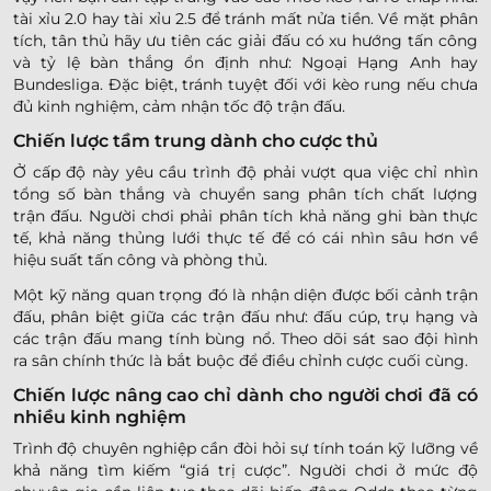
tài xỉu 2.0 hay tài xỉu 2.5 để tránh mất nửa tiền. Về mặt phân
tích, tân thủ hãy ưu tiên các giải đấu có xu hướng tấn công
và tỷ lệ bàn thắng ổn định như: Ngoại Hạng Anh hay
Bundesliga. Đặc biệt, tránh tuyệt đối với kèo rung nếu chưa
đủ kinh nghiệm, cảm nhận tốc độ trận đấu.
Chiến lược tầm trung dành cho cược thủ
Ở cấp độ này yêu cầu trình độ phải vượt qua việc chỉ nhìn
tổng số bàn thắng và chuyển sang phân tích chất lượng
trận đấu. Người chơi phải phân tích khả năng ghi bàn thực
tế, khả năng thủng lưới thực tế để có cái nhìn sâu hơn về
hiệu suất tấn công và phòng thủ.
Một kỹ năng quan trọng đó là nhận diện được bối cảnh trận
đấu, phân biệt giữa các trận đấu như: đấu cúp, trụ hạng và
các trận đấu mang tính bùng nổ. Theo dõi sát sao đội hình
ra sân chính thức là bắt buộc để điều chỉnh cược cuối cùng.
Chiến lược nâng cao chỉ dành cho người chơi đã có
nhiều kinh nghiệm
Trình độ chuyên nghiệp cần đòi hỏi sự tính toán kỹ lưỡng về
khả năng tìm kiếm “giá trị cược”. Người chơi ở mức độ