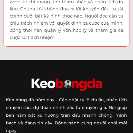
website chỉ mang tính tham khảo và phân tích dữ
liệu. Chúng tôi không đưa ra lời khuyên đầu tư tài
chính dưới bất kỳ hình thức nào. Người đọc cần tự
chịu trách nhiệm với quyết định cá cược của mình,
đồng thời nên quản lý vốn hợp lý và tham gia cá
cược có trách nhiệm.
Kèo bóng đá
hôm nay – Cập nhật tỷ lệ chuẩn, phân tích
chuyên sâu, dự đoán chính xác từ chuyên gia. Nơi giúp
bạn nắm bắt xu hướng trận đấu nhanh chóng, minh
bạch và đáng tin cậy. Đồng hành cùng người chơi mỗi
ngày.