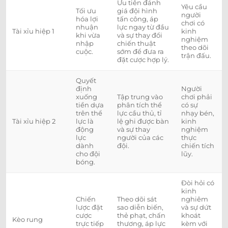
Ưu tiên đánh
Yêu cầu
Tối ưu
giá đội hình
người
hóa lợi
tấn công, áp
chơi có
nhuận
lực ngay từ đầu
Tài xỉu hiệp 1
kinh
khi vừa
và sự thay đổi
nghiệm
nhập
chiến thuật
theo dõi
cuộc.
sớm để đưa ra
trận đấu.
đặt cược hợp lý.
Quyết
định
Người
xuống
Tập trung vào
chơi phải
tiền dựa
phân tích thể
có sự
trên thể
lực cầu thủ, tỉ
nhạy bén,
Tài xỉu hiệp 2
lực là
lệ ghi được bàn
kinh
động
và sự thay
nghiệm
lực
người của các
thực
dành
đội.
chiến tích
cho đội
lũy.
bóng.
Đòi hỏi có
kinh
Chiến
Theo dõi sát
nghiêm
lược đặt
sao diễn biến,
và sự dứt
cược
thẻ phạt, chấn
khoát
Kèo rung
trực tiếp
thương, áp lực
kèm với