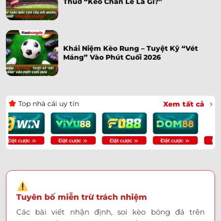
Thuở “Kèo Chẵn Lẻ Là Gì?”
Khái Niệm Kèo Rung – Tuyệt Kỹ “Vét
Máng” Vào Phút Cuối 2026
Top nhà cái uy tín
Xem tất cả
Tuyên bố miễn trừ trách nhiệm
Các bài viết nhận định, soi kèo bóng đá trên