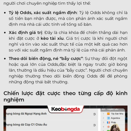
người chơi chuyên nghiệp tìm thấy lợi thế:
Tỷ lệ Odds, xác suất ngầm định
: Tỷ lệ Odds không chỉ là
số tiền bạn nhận được, mà còn phản ánh xác suất ngầm
định mà nhà cái ước tính về tổng số bàn.
Xác định giá trị
: Đây là chìa khóa để chiến thắng dài hạn
khi đặt cược ở
kèo tài xỉu
. Giá trị cược là khi người chơi
nghĩ và tin vào xác suất thực tế của một kết quả cao hơn
so với xác suất ngầm định mà tỷ lệ của nhà cái phản ánh.
Theo dõi biến động, né “bẫy cược”
: Sự thay đổi đột ngột
hoặc quá lớn của Odds,đặc biệt là ngay trước giờ bóng
lăn, thường là dấu hiệu của “bẫy cược”. Người chơi chuyên
nghiệp thường theo dõi biến động Odds để đề phòng
những động thái bất thường.
Chiến lược đặt cược theo từng cấp độ kinh
nghiệm