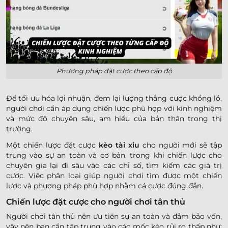
Phương pháp đặt cược theo cấp độ
Để tối ưu hóa lợi nhuận, đem lại lượng thắng cược khổng lồ,
người chơi cần áp dụng chiến lược phù hợp với kinh nghiệm
và mức độ chuyên sâu, am hiểu của bản thân trong thị
trường.
Một chiến lược đặt cược
kèo tài xỉu
cho người mới sẽ tập
trung vào sự an toàn và cơ bản, trong khi chiến lược cho
chuyên gia lại đi sâu vào các chỉ số, tìm kiếm các giá trị
cược. Việc phân loại giúp người chơi tìm được một chiến
lược và phương pháp phù hợp nhằm cá cược đúng đắn.
Chiến lược đặt cược cho người chơi tân thủ
Người chơi tân thủ nên ưu tiên sự an toàn và đảm bảo vốn,
vậy nên bạn cần tập trung vào các mốc kèo rủi ro thấp như: