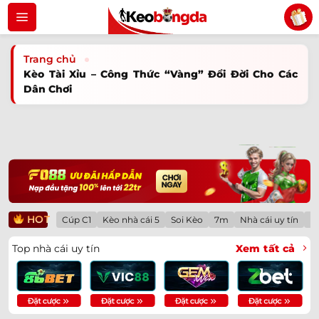
Bỏ
qua
nội
Trang chủ
dung
Kèo Tài Xỉu – Công Thức “Vàng” Đổi Đời Cho Các
Dân Chơi
HOT
Cúp C1
Kèo nhà cái 5
Soi Kèo
7m
Nhà cái uy tín
Lị
Top nhà cái uy tín
Xem tất cả