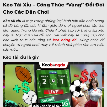
Kèo Tài Xỉu – Công Thức “Vàng” Đổi Đời
Cho Các Dân Chơi
Kèo tài xỉu
là một trong những loại hình hấp dẫn nhất trong
cá độ bóng đá, cực kì đơn giản để mọi người chơi tân thủ
làm quen. Trong khi kèo Châu Á phức tạp với tỉ lệ chấp, kèo
này lại trực quan và dễ đọc. Bài viết này sẽ cung cấp cho
bạn kiến thức nền tảng về
kèo bóng đá
vững chắc để
chuyển từ người chơi may rủi thành nhà phân tích am hiểu
các mốc.
Kèo tài xỉu là gì?