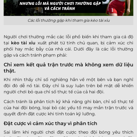
Các lỗi thường gặp khi tham gia kèo tài xỉu
Người chơi thường mắc các lỗi phổ biến khi tham gia cá độ
tại
kèo tài xỉu
xuất phát từ tính chủ quan, bị cảm xúc chi
phối hay mắc bẫy của nhà cái. Dưới đây là các lỗi thường
gặp và cách tránh phạm phải:
Chỉ xem kết quả trận trước mà không xem dữ liệu
thật.
Khi nhìn thấy chỉ số nghiêng hẳn về một bên và bạn nghĩ
đội đó dễ nổ tài. Đây chỉ là suy luận trên bề mặt dễ khiến
người chơi bỏ qua chỉ số thực tế của cả hai đội.
Cách tránh là phân tích kỹ khả năng ghi bàn, chỉ số thực tế
của hai đội bóng, loại bỏ các yếu tố may mắn trận trước và
quyết định đặt cược khi tính toán kỹ lưỡng.
Đặt cược vì cảm xúc thay vì phân tích
Sai lầm khi người chơi đặt cược theo đội bóng yêu thích