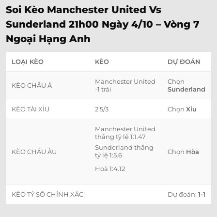
Soi Kèo Manchester United Vs
Sunderland 21h00 Ngày 4/10 – Vòng 7
Ngoại Hạng Anh
LOẠI KÈO
KÈO
DỰ ĐOÁN
Manchester United
Chọn
KÈO CHÂU Á
-1 trái
Sunderland
KÈO TÀI XỈU
2.5/3
Chọn
Xỉu
Manchester United
thắng tỷ lệ 1:1.47
Sunderland thắng
KÈO CHÂU ÂU
Chọn
Hòa
tỷ lệ 1:5.6
Hoà 1:4.12
KÈO TỶ SỐ CHÍNH XÁC
Dự đoán:
1-1