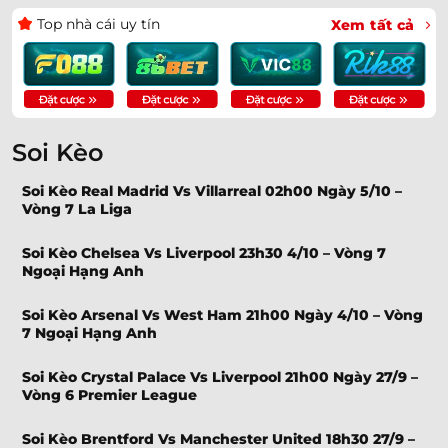
Top nhà cái uy tín
Xem tất cả
Soi Kèo
Soi Kèo Real Madrid Vs Villarreal 02h00 Ngày 5/10 –
Vòng 7 La Liga
Soi Kèo Chelsea Vs Liverpool 23h30 4/10 – Vòng 7
Ngoại Hạng Anh
Soi Kèo Arsenal Vs West Ham 21h00 Ngày 4/10 – Vòng
7 Ngoại Hạng Anh
Soi Kèo Crystal Palace Vs Liverpool 21h00 Ngày 27/9 –
Vòng 6 Premier League
Soi Kèo Brentford Vs Manchester United 18h30 27/9 –