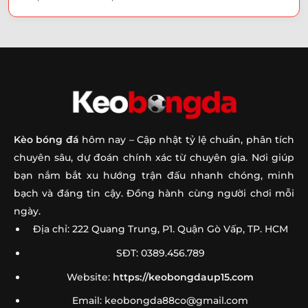
Kèo bóng đá
hôm nay – Cập nhật tỷ lệ chuẩn, phân tích
chuyên sâu, dự đoán chính xác từ chuyên gia. Nơi giúp
bạn nắm bắt xu hướng trận đấu nhanh chóng, minh
bạch và đáng tin cậy. Đồng hành cùng người chơi mỗi
ngày.
Địa chỉ: 222 Quang Trung, P1. Quận Gò Vấp, TP. HCM
SĐT: 0389.456.789
Website:
https://keobongdaup15.com
Email:
keobongda88co@gmail.com