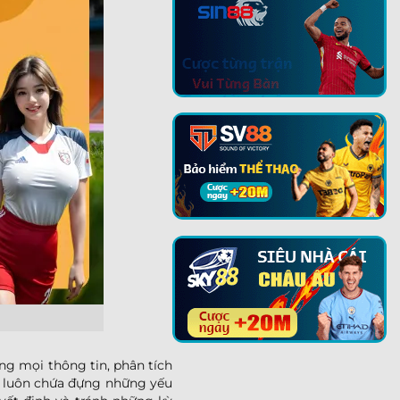
ng mọi thông tin, phân tích
á luôn chứa đựng những yếu