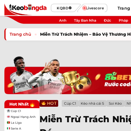
Bỏ
Trang
KQBD
Livescore
qua
nội
Anh
Tây Ban Nha
Đức
Pháp
dung
Trang chủ
Miễn Trừ Trách Nhiệm – Bảo Vệ Thương 
HOT
Cúp C1
Kèo nhà cái 5
Soi Kèo
Nh
Hot Nhất
Cúp C1
Miễn Trừ Trách Nh
Ngoại Hạng Anh
La Liga
Serie A