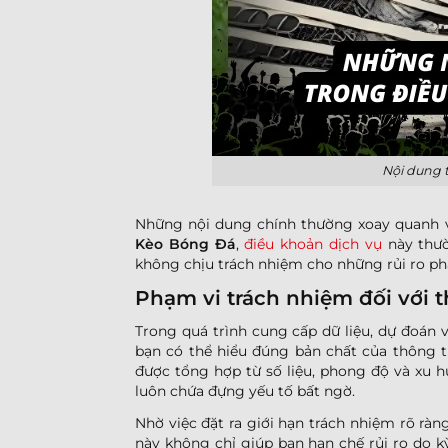
Nội dung 
Những nội dung chính thường xoay quanh vi
Kèo Bóng Đá
,
điều khoản dịch vụ
này thườ
không chịu trách nhiệm cho những rủi ro phá
Phạm vi trách nhiệm đối với 
Trong quá trình cung cấp dữ liệu, dự đoán 
bạn có thể hiểu đúng bản chất của thông t
được tổng hợp từ số liệu, phong độ và xu 
luôn chứa đựng yếu tố bất ngờ.
Nhờ việc đặt ra giới hạn trách nhiệm rõ rà
này không chỉ giúp bạn hạn chế rủi ro do