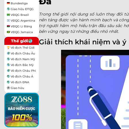
Đá
Bundesliga
Giao hữu ĐTQG
Trong thế giới nội dung số luôn thay đổi 
VĐQG Brazil
nền tảng được vận hành minh bạch và công
VĐQG Argentina
trợ người hâm mộ hiểu trận đấu sâu sắc h
VĐQG Li Băng
bền vững ngay từ những điều nhỏ nhất.
VĐQG Jamaica
Giải thích khái niệm và ý
Thế giới
Vô địch Thế Giới
Vô địch Châu Âu
Vô địch Nam Mỹ
Vô địch Bắc Mỹ
Vô địch Châu Phi
Vô địch Châu Á
Vô địch ĐNA
Giao hữu