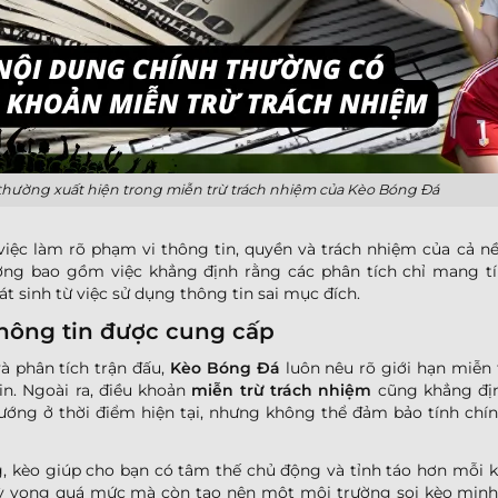
thường xuất hiện trong miễn trừ trách nhiệm của Kèo Bóng Đá
ệc làm rõ phạm vi thông tin, quyền và trách nhiệm của cả nề
ng bao gồm việc khẳng định rằng các phân tích chỉ mang t
t sinh từ việc sử dụng thông tin sai mục đích.
thông tin được cung cấp
và phân tích trận đấu,
Kèo Bóng Đá
luôn nêu rõ giới hạn miễn
in. Ngoài ra, điều khoản
miễn trừ trách nhiệm
cũng khẳng đị
hướng ở thời điểm hiện tại, nhưng không thể đảm bảo tính chín
ng, kèo giúp cho bạn có tâm thế chủ động và tỉnh táo hơn mỗi k
 kỳ vọng quá mức mà còn tạo nên một môi trường soi kèo min