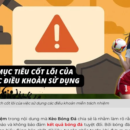
h cốt lõi của việc sử dụng các điều khoản miễn trách nhiệm
hiệm
trong nội dung mà
Kèo Bóng Đá
chia sẻ là nhằm làm rõ rằ
khảo và không bảo đảm
kết quả bóng đá
tuyệt đối. Bởi bóng đ