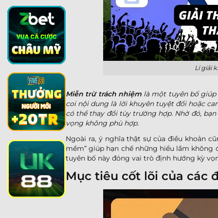
Lí giải
Miễn trừ trách nhiệm
là một tuyên bố giúp
coi nội dung là lời khuyên tuyệt đối hoặc 
có thể thay đổi tùy trường hợp. Nhờ đó, bạn 
vọng không phù hợp.
Ngoài ra, ý nghĩa thật sự của điều khoản c
mềm” giúp hạn chế những hiểu lầm không đán
tuyên bố này đóng vai trò định hướng kỳ vọ
Mục tiêu cốt lõi của các