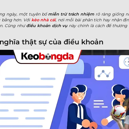
từng ngày, một tuyên bố
miễn trừ trách nhiệm
rõ ràng giống n
 bằng hơn. Với
kèo nhà cái
, nơi mỗi bài phân tích hay nhận đ
ơn. Cũng như
điều khoản dịch vụ
này chính là cách để thương 
 nghĩa thật sự của điều khoản