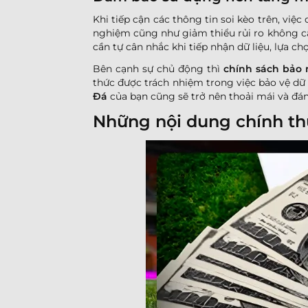
Khi tiếp cận các thông tin soi kèo trên, việ
nghiệm cũng như giảm thiểu rủi ro không cầ
cần tự cân nhắc khi tiếp nhận dữ liệu, lựa c
Bên cạnh sự chủ động thì
chính sách bảo
thức được trách nhiệm trong việc bảo vệ dữ l
Đá
của bạn cũng sẽ trở nên thoải mái và đán
Những nội dung chính th