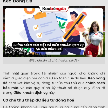
Kèo Bóng Đá
Điều khoản và chính sách tại đây
Tình nhất quản trọng tài nhiệm của người chơi không chỉ
nằm ở giao diện mà còn ở sự an toàn của dữ liệu.
Kèo bóng
đá
cam kết bảo vệ sự riêng tư của cầu thủ qua
chính sách
bảo mật
và
các quy trình kỹ thuật số được quy định rõ
trong
điều khoản dịch vụ
này.
Cơ chế thu thập dữ liệu tự động hoá
Hệ thống không yêu cầu người dùng cung cấp danh tính