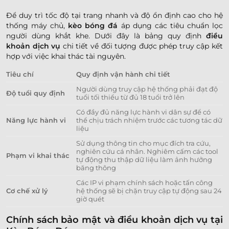
Để duy trì tốc độ tại trang nhanh và độ ổn định cao cho hệ
thống máy chủ,
kèo bóng đá
áp dụng các tiêu chuẩn lọc
người dùng khắt khe. Dưới đây là bảng quy định
điều
khoản dịch vụ
chi tiết về đối tượng được phép truy cập kết
hợp với việc khai thác tài nguyên.
Tiêu chí
Quy định vận hành chi tiết
Người dùng truy cập hệ thống phải đạt độ
Độ tuổi quy định
tuổi tối thiểu từ đủ 18 tuổi trở lên
Có đầy đủ năng lực hành vi dân sự để có
Năng lực hành vi
thể chịu trách nhiệm trước các tương tác dữ
liệu
Sử dụng thông tin cho mục đích tra cứu,
nghiên cứu cá nhân. Nghiêm cấm các tool
Phạm vi khai thác
tự động thu thập dữ liệu làm ảnh hưởng
băng thông
Các IP vi phạm chính sách hoặc tấn công
Cơ chế xử lý
hệ thống sẽ bị chặn truy cập tự động sau 24
giờ quét
Chính sách bảo mật và điều khoản dịch vụ tại