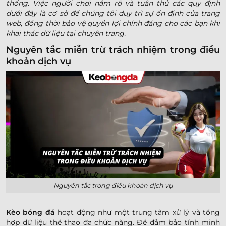
thống. Việc người chơi nắm rõ và tuân thủ các quy định
dưới đây là cơ sở để chúng tôi duy trì sự ổn định của trang
web, đồng thời bảo vệ quyền lợi chính đáng cho các bạn khi
khai thác dữ liệu tại chuyên trang.
Nguyên tắc miễn trừ trách nhiệm trong điều
khoản dịch vụ
Nguyên tắc trong điều khoản dịch vụ
Kèo bóng đá
hoạt động như một trung tâm xử lý và tổng
hợp dữ liệu thể thao đa chức năng. Để đảm bảo tính minh